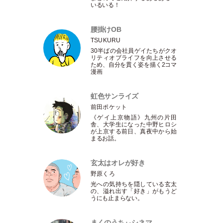
いるいる！
腰掛けOB
TSUKURU
30半ばの会社員ゲイたちがクオ
リティオブライフを向上させる
ため、自分を貫く姿を描く2コマ
漫画
虹色サンライズ
前田ポケット
《ゲイ上京物語》九州の片田
舎、大学生になった中野ヒロシ
が上京する前日、真夜中から始
まるお話。
玄太はオレが好き
野原くろ
光への気持ちを隠している玄太
の、溢れ出す
「
好き
」
がもうど
うにも止まらない。
まくのうちぃシネマ