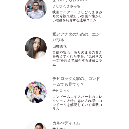
よしひろまさみち
映画ライター
・
よしひろまさみ
ちの今観て欲しい映画〜懐かし
い映画を紹介する連載コラム
私とアナタのための、エン
パワ本
山﨑穂花
自信や安心、ありのままの尊さ
を教えてくれた本を、“気付きの
一文”を添えて紹介する連載コラ
ム
チヒロックん家の、コンド
ームでも見てく？
チヒロック
コンドームエキスパートのコレ
クション＆特に思い入れ深いコ
ンドームを解説していく連載コ
ラム
カルぺディエム