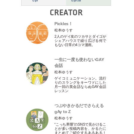
CREATOR
Pickles！
松本ゆうす
2人のゲイ友のツカサとダイゴが
シェアハウスで繰り広げる何で
もない日常の4コマ漫画。
一生に一度も使わないGAY
会話
松本ゆうす
ゲイコミュニケーション。流行
りのスラングをキーワドにした
月一回の英会話ならぬGAY会話
レッスン
つぶやきかるだでさらえる
gAy to Z
松本ゆうす
“こっち界隈”のSNSで見かけるこ
とが多い投稿内容を、かるたに
まとめてご紹介するあるある！