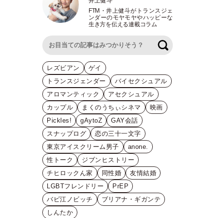
井上健斗
FTM
・
井上健斗がトランスジェ
ンダーのモヤモヤやハッピーな
生き方を伝える連載コラム
検索
レズビアン
ゲイ
トランスジェンダー
バイセクシュアル
アロマンティック
アセクシュアル
カップル
まくのうちぃシネマ
映画
Pickles!
gAytoZ
GAY会話
スナップログ
恋の三十一文字
東京アイスクリーム男子
anone.
性トーク
ジブンヒストリー
チヒロックん家
同性婚
友情結婚
LGBTフレンドリー
PrEP
バビ江ノビッチ
ブリアナ・ギガンテ
しんたか