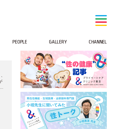
PEOPLE
GALLERY
CHANNEL
く、
が
社