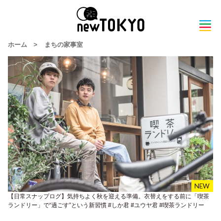
ホーム
>
まちの家事室
【日常スナップログ】気持ちよく秋を迎える準備。衣替えをする前に「喫茶
ランドリー」で“過ごす”という新習慣 #しか君 #ユウヤ君 #喫茶ランドリー