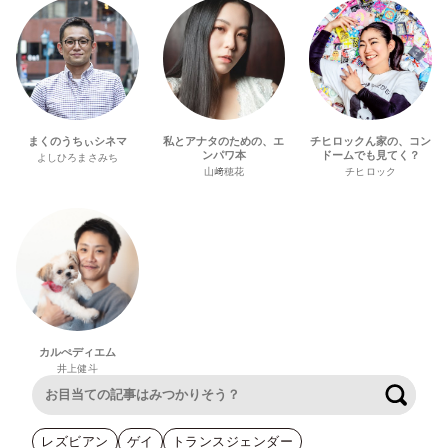
まくのうちぃシネマ
私とアナタのための、エ
チヒロックん家の、コン
ンパワ本
ドームでも見てく？
よしひろまさみち
山﨑穂花
チヒロック
カルぺディエム
井上健斗
検索
レズビアン
ゲイ
トランスジェンダー