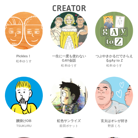
CREATOR
Pickles！
一生に一度も使わない
つぶやきかるだでさらえ
GAY会話
るgAy to Z
松本ゆうす
松本ゆうす
松本ゆうす
腰掛けOB
虹色サンライズ
玄太はオレが好き
TSUKURU
前田ポケット
野原くろ