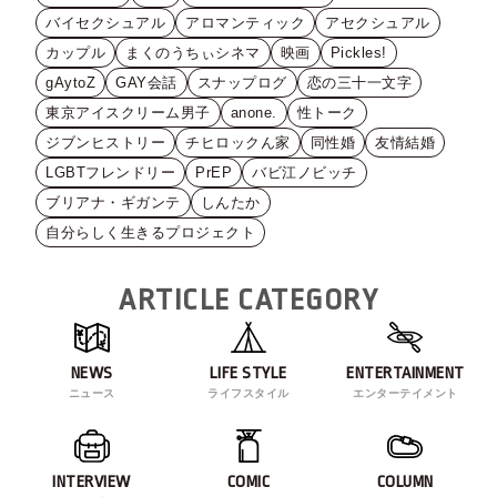
バイセクシュアル
アロマンティック
アセクシュアル
カップル
まくのうちぃシネマ
映画
Pickles!
gAytoZ
GAY会話
スナップログ
恋の三十一文字
東京アイスクリーム男子
anone.
性トーク
ジブンヒストリー
チヒロックん家
同性婚
友情結婚
LGBTフレンドリー
PrEP
バビ江ノビッチ
ブリアナ・ギガンテ
しんたか
自分らしく生きるプロジェクト
ARTICLE CATEGORY
NEWS
LIFE STYLE
ENTERTAINMENT
ニュース
ライフスタイル
エンターテイメント
INTERVIEW
COMIC
COLUMN