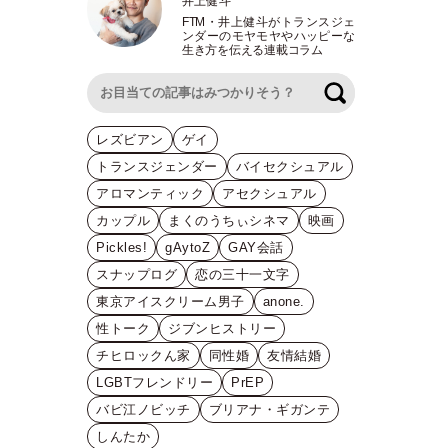
井上健斗
FTM
・
井上健斗がトランスジェ
ンダーのモヤモヤやハッピーな
生き方を伝える連載コラム
検索
レズビアン
ゲイ
トランスジェンダー
バイセクシュアル
アロマンティック
アセクシュアル
カップル
まくのうちぃシネマ
映画
Pickles!
gAytoZ
GAY会話
スナップログ
恋の三十一文字
東京アイスクリーム男子
anone.
性トーク
ジブンヒストリー
チヒロックん家
同性婚
友情結婚
LGBTフレンドリー
PrEP
バビ江ノビッチ
ブリアナ・ギガンテ
しんたか