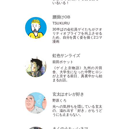
いるいる！
腰掛けOB
TSUKURU
30半ばの会社員ゲイたちがクオ
リティオブライフを向上させる
ため、自分を貫く姿を描く2コマ
漫画
虹色サンライズ
前田ポケット
《ゲイ上京物語》九州の片田
舎、大学生になった中野ヒロシ
が上京する前日、真夜中から始
まるお話。
玄太はオレが好き
野原くろ
光への気持ちを隠している玄太
の、溢れ出す
「
好き
」
がもうど
うにも止まらない。
まくのうちぃシネマ