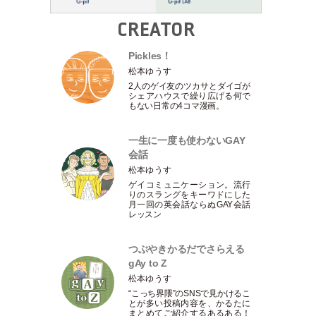
CREATOR
Pickles！
松本ゆうす
2人のゲイ友のツカサとダイゴが
シェアハウスで繰り広げる何で
もない日常の4コマ漫画。
一生に一度も使わないGAY
会話
松本ゆうす
ゲイコミュニケーション。流行
りのスラングをキーワドにした
月一回の英会話ならぬGAY会話
レッスン
つぶやきかるだでさらえる
gAy to Z
松本ゆうす
“こっち界隈”のSNSで見かけるこ
とが多い投稿内容を、かるたに
まとめてご紹介するあるある！