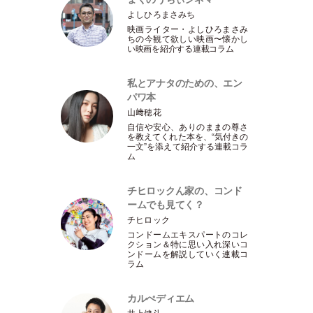
よしひろまさみち
映画ライター
・
よしひろまさみ
ちの今観て欲しい映画〜懐かし
い映画を紹介する連載コラム
私とアナタのための、エン
パワ本
山﨑穂花
自信や安心、ありのままの尊さ
を教えてくれた本を、“気付きの
一文”を添えて紹介する連載コラ
ム
チヒロックん家の、コンド
ームでも見てく？
チヒロック
コンドームエキスパートのコレ
クション＆特に思い入れ深いコ
ンドームを解説していく連載コ
ラム
カルぺディエム