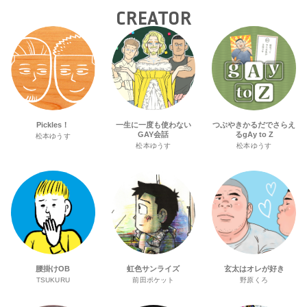
CREATOR
Pickles！
一生に一度も使わない
つぶやきかるだでさらえ
GAY会話
るgAy to Z
松本ゆうす
松本ゆうす
松本ゆうす
腰掛けOB
虹色サンライズ
玄太はオレが好き
TSUKURU
前田ポケット
野原くろ