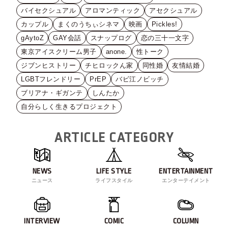
バイセクシュアル
アロマンティック
アセクシュアル
カップル
まくのうちぃシネマ
映画
Pickles!
gAytoZ
GAY会話
スナップログ
恋の三十一文字
東京アイスクリーム男子
anone.
性トーク
ジブンヒストリー
チヒロックん家
同性婚
友情結婚
LGBTフレンドリー
PrEP
バビ江ノビッチ
ブリアナ・ギガンテ
しんたか
自分らしく生きるプロジェクト
ARTICLE CATEGORY
NEWS
LIFE STYLE
ENTERTAINMENT
ニュース
ライフスタイル
エンターテイメント
INTERVIEW
COMIC
COLUMN