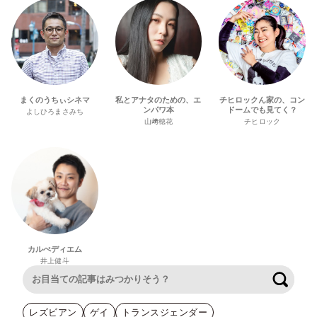
まくのうちぃシネマ
私とアナタのための、エ
チヒロックん家の、コン
ンパワ本
ドームでも見てく？
よしひろまさみち
山﨑穂花
チヒロック
カルぺディエム
井上健斗
検索
レズビアン
ゲイ
トランスジェンダー