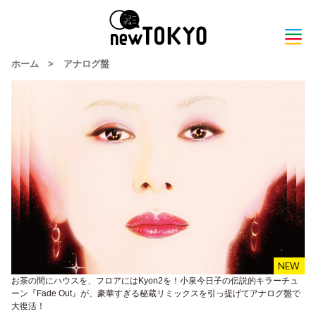
ホーム
>
アナログ盤
お茶の間にハウスを、フロアにはKyon2を！小泉今日子の伝説的キラーチュ
ーン『Fade Out』が、豪華すぎる秘蔵リミックスを引っ提げてアナログ盤で
大復活！