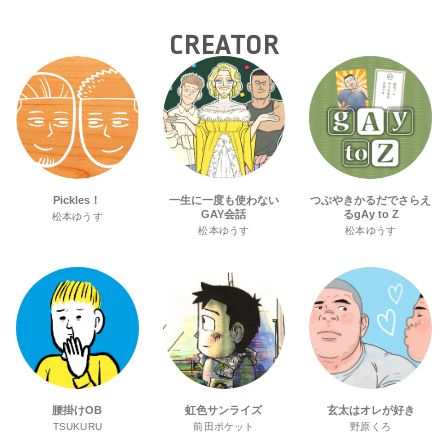
CREATOR
Pickles！
一生に一度も使わない
つぶやきかるだでさらえ
GAY会話
るgAy to Z
松本ゆうす
松本ゆうす
松本ゆうす
腰掛けOB
虹色サンライズ
玄太はオレが好き
TSUKURU
前田ポケット
野原くろ