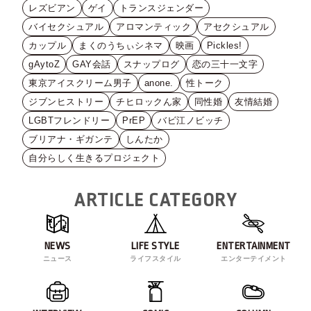
レズビアン
ゲイ
トランスジェンダー
バイセクシュアル
アロマンティック
アセクシュアル
カップル
まくのうちぃシネマ
映画
Pickles!
gAytoZ
GAY会話
スナップログ
恋の三十一文字
東京アイスクリーム男子
anone.
性トーク
ジブンヒストリー
チヒロックん家
同性婚
友情結婚
LGBTフレンドリー
PrEP
バビ江ノビッチ
ブリアナ・ギガンテ
しんたか
自分らしく生きるプロジェクト
ARTICLE CATEGORY
NEWS
LIFE STYLE
ENTERTAINMENT
ニュース
ライフスタイル
エンターテイメント