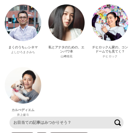
まくのうちぃシネマ
私とアナタのための、エ
チヒロックん家の、コン
ンパワ本
ドームでも見てく？
よしひろまさみち
山﨑穂花
チヒロック
カルぺディエム
井上健斗
検索