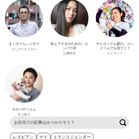
まくのうちぃシネマ
私とアナタのための、エ
チヒロックん家の、コン
ンパワ本
ドームでも見てく？
よしひろまさみち
山﨑穂花
チヒロック
カルぺディエム
井上健斗
検索
レズビアン
ゲイ
トランスジェンダー