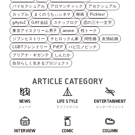
バイセクシュアル
アロマンティック
アセクシュアル
カップル
まくのうちぃシネマ
映画
Pickles!
gAytoZ
GAY会話
スナップログ
恋の三十一文字
東京アイスクリーム男子
anone.
性トーク
ジブンヒストリー
チヒロックん家
同性婚
友情結婚
LGBTフレンドリー
PrEP
バビ江ノビッチ
ブリアナ・ギガンテ
しんたか
自分らしく生きるプロジェクト
ARTICLE CATEGORY
NEWS
LIFE STYLE
ENTERTAINMENT
ニュース
ライフスタイル
エンターテイメント
INTERVIEW
COMIC
COLUMN