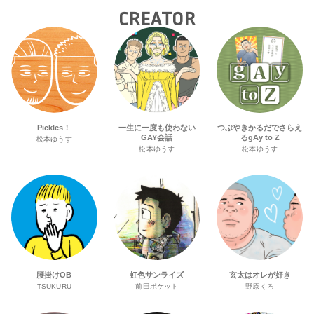
CREATOR
Pickles！
一生に一度も使わない
つぶやきかるだでさらえ
GAY会話
るgAy to Z
松本ゆうす
松本ゆうす
松本ゆうす
腰掛けOB
虹色サンライズ
玄太はオレが好き
TSUKURU
前田ポケット
野原くろ