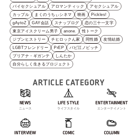
バイセクシュアル
アロマンティック
アセクシュアル
カップル
まくのうちぃシネマ
映画
Pickles!
gAytoZ
GAY会話
スナップログ
恋の三十一文字
東京アイスクリーム男子
anone.
性トーク
ジブンヒストリー
チヒロックん家
同性婚
友情結婚
LGBTフレンドリー
PrEP
バビ江ノビッチ
ブリアナ・ギガンテ
しんたか
自分らしく生きるプロジェクト
ARTICLE CATEGORY
NEWS
LIFE STYLE
ENTERTAINMENT
ニュース
ライフスタイル
エンターテイメント
INTERVIEW
COMIC
COLUMN