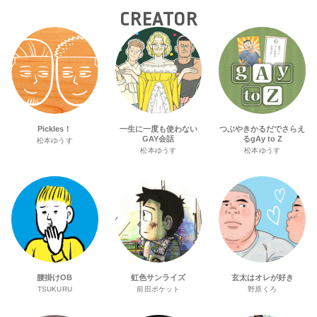
CREATOR
Pickles！
一生に一度も使わない
つぶやきかるだでさらえ
GAY会話
るgAy to Z
松本ゆうす
松本ゆうす
松本ゆうす
腰掛けOB
虹色サンライズ
玄太はオレが好き
TSUKURU
前田ポケット
野原くろ