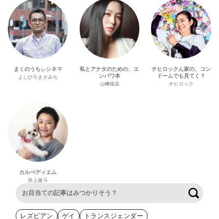
まくのうちぃシネマ
私とアナタのための、エ
チヒロックん家の、コン
ンパワ本
ドームでも見てく？
よしひろまさみち
山﨑穂花
チヒロック
カルぺディエム
井上健斗
検索
レズビアン
ゲイ
トランスジェンダー