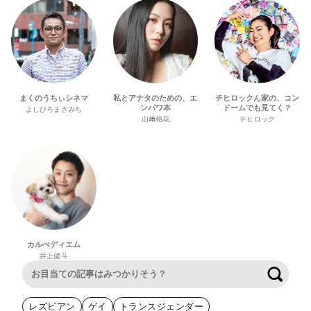
まくのうちぃシネマ
私とアナタのための、エ
チヒロックん家の、コン
ンパワ本
ドームでも見てく？
よしひろまさみち
山﨑穂花
チヒロック
カルぺディエム
井上健斗
検索
レズビアン
ゲイ
トランスジェンダー