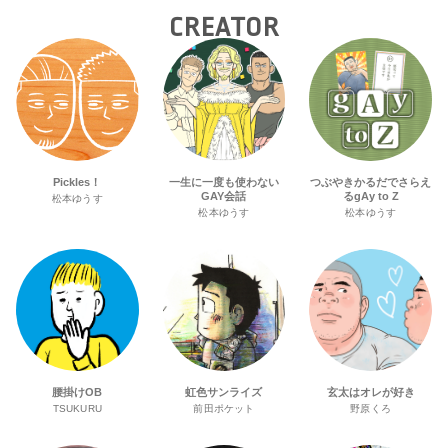
CREATOR
Pickles！
一生に一度も使わない
つぶやきかるだでさらえ
GAY会話
るgAy to Z
松本ゆうす
松本ゆうす
松本ゆうす
腰掛けOB
虹色サンライズ
玄太はオレが好き
TSUKURU
前田ポケット
野原くろ