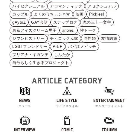
バイセクシュアル
アロマンティック
アセクシュアル
カップル
まくのうちぃシネマ
映画
Pickles!
gAytoZ
GAY会話
スナップログ
恋の三十一文字
東京アイスクリーム男子
anone.
性トーク
ジブンヒストリー
チヒロックん家
同性婚
友情結婚
LGBTフレンドリー
PrEP
バビ江ノビッチ
ブリアナ・ギガンテ
しんたか
自分らしく生きるプロジェクト
ARTICLE CATEGORY
NEWS
LIFE STYLE
ENTERTAINMENT
ニュース
ライフスタイル
エンターテイメント
INTERVIEW
COMIC
COLUMN