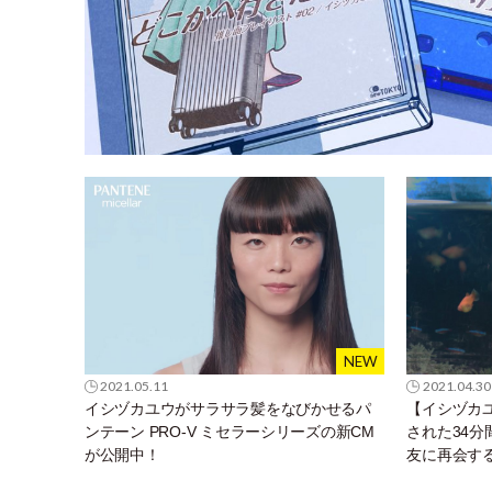
2021.05.11
2021.04.30
イシヅカユウがサラサラ髪をなびかせるパ
【イシヅカ
ンテーン PRO-V ミセラーシリーズの新CM
された34
が公開中！
友に再会す
の魚」