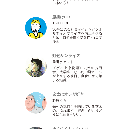
いるいる！
腰掛けOB
TSUKURU
30半ばの会社員ゲイたちがクオ
リティオブライフを向上させる
ため、自分を貫く姿を描く2コマ
漫画
虹色サンライズ
前田ポケット
《ゲイ上京物語》九州の片田
舎、大学生になった中野ヒロシ
が上京する前日、真夜中から始
まるお話。
玄太はオレが好き
野原くろ
光への気持ちを隠している玄太
の、溢れ出す
「
好き
」
がもうど
うにも止まらない。
まくのうちぃシネマ