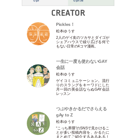
CREATOR
Pickles！
松本ゆうす
2人のゲイ友のツカサとダイゴが
シェアハウスで繰り広げる何で
もない日常の4コマ漫画。
一生に一度も使わないGAY
会話
松本ゆうす
ゲイコミュニケーション。流行
りのスラングをキーワドにした
月一回の英会話ならぬGAY会話
レッスン
つぶやきかるだでさらえる
gAy to Z
松本ゆうす
“こっち界隈”のSNSで見かけるこ
とが多い投稿内容を、かるたに
まとめてご紹介するあるある！