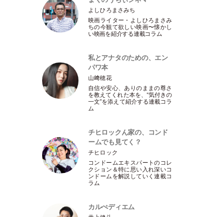
よしひろまさみち
映画ライター
・
よしひろまさみ
ちの今観て欲しい映画〜懐かし
い映画を紹介する連載コラム
私とアナタのための、エン
パワ本
山﨑穂花
自信や安心、ありのままの尊さ
を教えてくれた本を、“気付きの
一文”を添えて紹介する連載コラ
ム
チヒロックん家の、コンド
ームでも見てく？
チヒロック
コンドームエキスパートのコレ
クション＆特に思い入れ深いコ
ンドームを解説していく連載コ
ラム
カルぺディエム