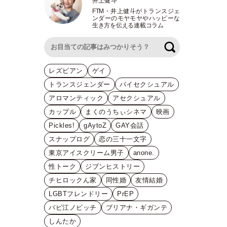
井上健斗
FTM
・
井上健斗がトランスジェ
ンダーのモヤモヤやハッピーな
生き方を伝える連載コラム
検索
レズビアン
ゲイ
トランスジェンダー
バイセクシュアル
アロマンティック
アセクシュアル
カップル
まくのうちぃシネマ
映画
Pickles!
gAytoZ
GAY会話
スナップログ
恋の三十一文字
東京アイスクリーム男子
anone.
性トーク
ジブンヒストリー
チヒロックん家
同性婚
友情結婚
LGBTフレンドリー
PrEP
バビ江ノビッチ
ブリアナ・ギガンテ
しんたか