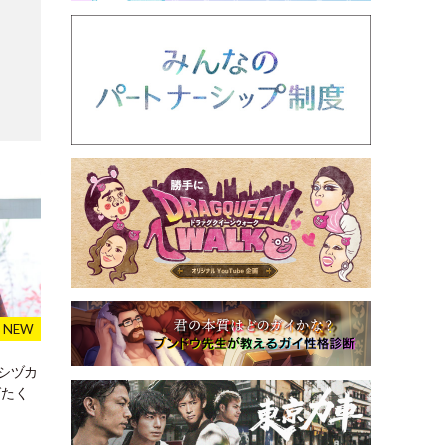
シヅカ
ばたく