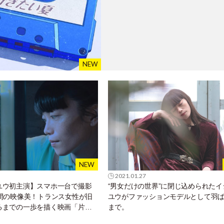
2021.01.27
ユウ初主演】スマホ一台で撮影
“男女だけの世界”に閉じ込められたイ
分間の映像美！トランス女性が旧
ユウがファッションモデルとして羽
るまでの一歩を描く映画「片袖
まで。