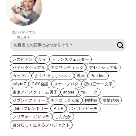
カルぺディエム
井上健斗
検索
レズビアン
ゲイ
トランスジェンダー
バイセクシュアル
アロマンティック
アセクシュアル
カップル
まくのうちぃシネマ
映画
Pickles!
gAytoZ
GAY会話
スナップログ
恋の三十一文字
東京アイスクリーム男子
anone.
性トーク
ジブンヒストリー
チヒロックん家
同性婚
友情結婚
LGBTフレンドリー
PrEP
バビ江ノビッチ
ブリアナ・ギガンテ
しんたか
自分らしく生きるプロジェクト