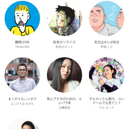
腰掛けOB
虹色サンライズ
玄太はオレが好き
TSUKURU
前田ポケット
野原くろ
まくのうちぃシネマ
私とアナタのための、エ
チヒロックん家の、コン
ンパワ本
ドームでも見てく？
よしひろまさみち
山﨑穂花
チヒロック