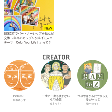
日米2市でパートナーシップを結んだ
交際12年目のカップルが掲げる人生
テーマ「Color Your Life！」って？
CREATOR
Pickles！
一生に一度も使わない
つぶやきかるだでさらえ
GAY会話
るgAy to Z
松本ゆうす
松本ゆうす
松本ゆうす