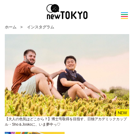
ホーム
>
インスタグラム
【大人の色気はどこから？】博士号取得を目指す、日独アカデミックカップ
ル・Sho＆Joskoに、いま夢中っ♡