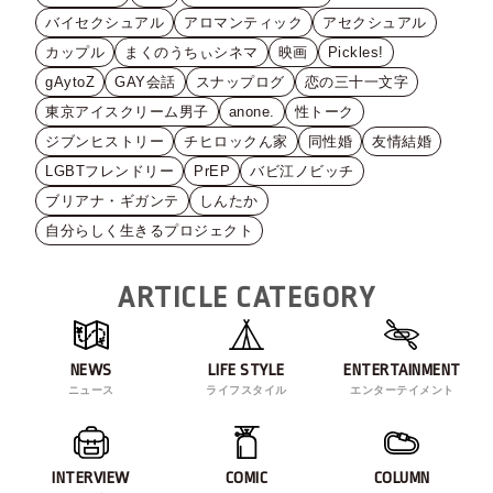
バイセクシュアル
アロマンティック
アセクシュアル
カップル
まくのうちぃシネマ
映画
Pickles!
gAytoZ
GAY会話
スナップログ
恋の三十一文字
東京アイスクリーム男子
anone.
性トーク
ジブンヒストリー
チヒロックん家
同性婚
友情結婚
LGBTフレンドリー
PrEP
バビ江ノビッチ
ブリアナ・ギガンテ
しんたか
自分らしく生きるプロジェクト
ARTICLE CATEGORY
NEWS
LIFE STYLE
ENTERTAINMENT
ニュース
ライフスタイル
エンターテイメント
INTERVIEW
COMIC
COLUMN