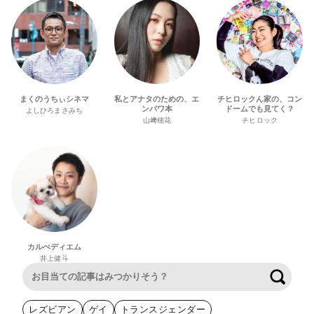
まくのうちぃシネマ
私とアナタのための、エ
チヒロックん家の、コン
ンパワ本
ドームでも見てく？
よしひろまさみち
山﨑穂花
チヒロック
カルぺディエム
井上健斗
検索
レズビアン
ゲイ
トランスジェンダー