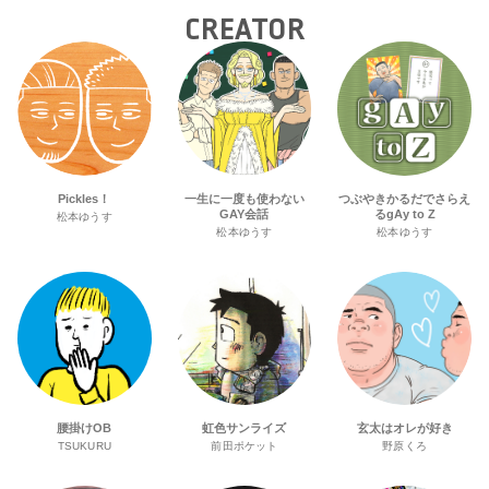
CREATOR
Pickles！
一生に一度も使わない
つぶやきかるだでさらえ
GAY会話
るgAy to Z
松本ゆうす
松本ゆうす
松本ゆうす
腰掛けOB
虹色サンライズ
玄太はオレが好き
TSUKURU
前田ポケット
野原くろ