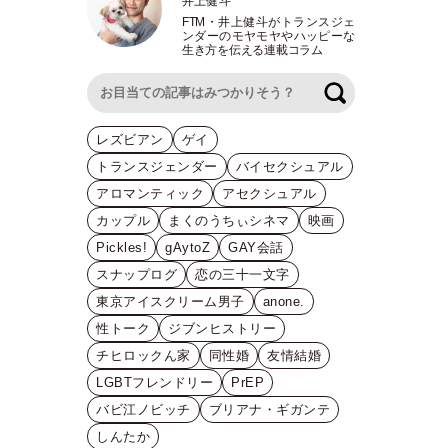
井上健斗
FTM
・
井上健斗がトランスジェ
ンダーのモヤモヤやハッピーな
生き方を伝える連載コラム
検索
レズビアン
ゲイ
トランスジェンダー
バイセクシュアル
アロマンティック
アセクシュアル
カップル
まくのうちぃシネマ
映画
Pickles!
gAytoZ
GAY会話
スナップログ
恋の三十一文字
東京アイスクリーム男子
anone.
性トーク
ジブンヒストリー
チヒロックん家
同性婚
友情結婚
LGBTフレンドリー
PrEP
バビ江ノビッチ
ブリアナ・ギガンテ
しんたか