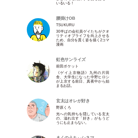
いるいる！
腰掛けOB
TSUKURU
30半ばの会社員ゲイたちがクオ
リティオブライフを向上させる
ため、自分を貫く姿を描く2コマ
漫画
虹色サンライズ
前田ポケット
《ゲイ上京物語》九州の片田
舎、大学生になった中野ヒロシ
が上京する前日、真夜中から始
まるお話。
玄太はオレが好き
野原くろ
光への気持ちを隠している玄太
の、溢れ出す
「
好き
」
がもうど
うにも止まらない。
まくのうちぃシネマ