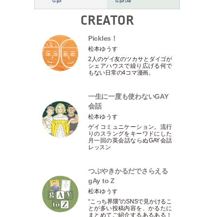
CREATOR
Pickles！
松本ゆうす
2人のゲイ友のツカサとダイゴが
シェアハウスで繰り広げる何で
もない日常の4コマ漫画。
一生に一度も使わないGAY
会話
松本ゆうす
ゲイコミュニケーション。流行
りのスラングをキーワドにした
月一回の英会話ならぬGAY会話
レッスン
つぶやきかるだでさらえる
gAy to Z
松本ゆうす
“こっち界隈”のSNSで見かけるこ
とが多い投稿内容を、かるたに
まとめてご紹介するあるある！