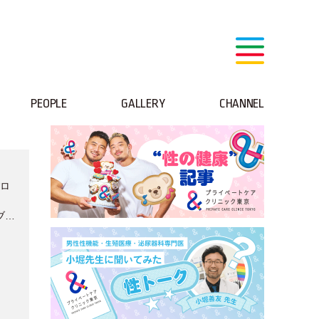
PEOPLE
GALLERY
CHANNEL
すロ
」
ブ映