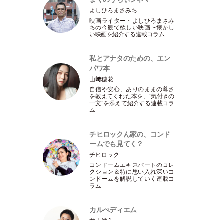
よしひろまさみち
映画ライター
・
よしひろまさみ
ちの今観て欲しい映画〜懐かし
い映画を紹介する連載コラム
私とアナタのための、エン
パワ本
山﨑穂花
自信や安心、ありのままの尊さ
を教えてくれた本を、“気付きの
一文”を添えて紹介する連載コラ
ム
チヒロックん家の、コンド
ームでも見てく？
チヒロック
コンドームエキスパートのコレ
クション＆特に思い入れ深いコ
ンドームを解説していく連載コ
ラム
カルぺディエム