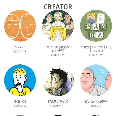
CREATOR
Pickles！
一生に一度も使わない
つぶやきかるだでさらえ
GAY会話
るgAy to Z
松本ゆうす
松本ゆうす
松本ゆうす
腰掛けOB
虹色サンライズ
玄太はオレが好き
TSUKURU
前田ポケット
野原くろ