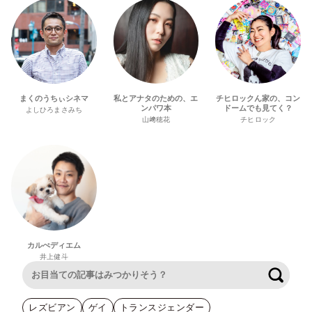
まくのうちぃシネマ
私とアナタのための、エ
チヒロックん家の、コン
ンパワ本
ドームでも見てく？
よしひろまさみち
山﨑穂花
チヒロック
カルぺディエム
井上健斗
検索
レズビアン
ゲイ
トランスジェンダー