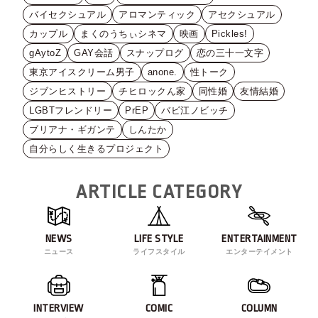
バイセクシュアル
アロマンティック
アセクシュアル
カップル
まくのうちぃシネマ
映画
Pickles!
gAytoZ
GAY会話
スナップログ
恋の三十一文字
東京アイスクリーム男子
anone.
性トーク
ジブンヒストリー
チヒロックん家
同性婚
友情結婚
LGBTフレンドリー
PrEP
バビ江ノビッチ
ブリアナ・ギガンテ
しんたか
自分らしく生きるプロジェクト
ARTICLE CATEGORY
NEWS
LIFE STYLE
ENTERTAINMENT
ニュース
ライフスタイル
エンターテイメント
INTERVIEW
COMIC
COLUMN