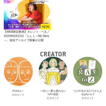
【WEB限定動画】タレント・ぺえ／
2020年8月22日「らしく～My Story
～」放送アーカイブ映像が公開
CREATOR
Pickles！
一生に一度も使わない
つぶやきかるだでさらえ
GAY会話
るgAy to Z
松本ゆうす
松本ゆうす
松本ゆうす