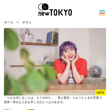
ホーム
>
オネェ
「ぺえを演じることは、もうやめた」。 母と親友・りゅうちぇるの言葉で、
世界一幸せな人生を手に入れたぺえの生き方。