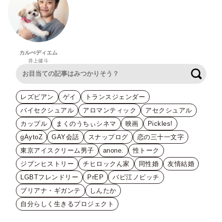
カルぺディエム
井上健斗
検索
レズビアン
ゲイ
トランスジェンダー
バイセクシュアル
アロマンティック
アセクシュアル
カップル
まくのうちぃシネマ
映画
Pickles!
gAytoZ
GAY会話
スナップログ
恋の三十一文字
東京アイスクリーム男子
anone.
性トーク
ジブンヒストリー
チヒロックん家
同性婚
友情結婚
LGBTフレンドリー
PrEP
バビ江ノビッチ
ブリアナ・ギガンテ
しんたか
自分らしく生きるプロジェクト