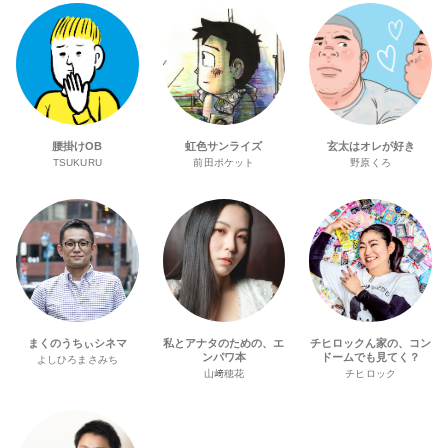
腰掛けOB
虹色サンライズ
玄太はオレが好き
TSUKURU
前田ポケット
野原くろ
まくのうちぃシネマ
私とアナタのための、エ
チヒロックん家の、コン
ンパワ本
ドームでも見てく？
よしひろまさみち
山﨑穂花
チヒロック