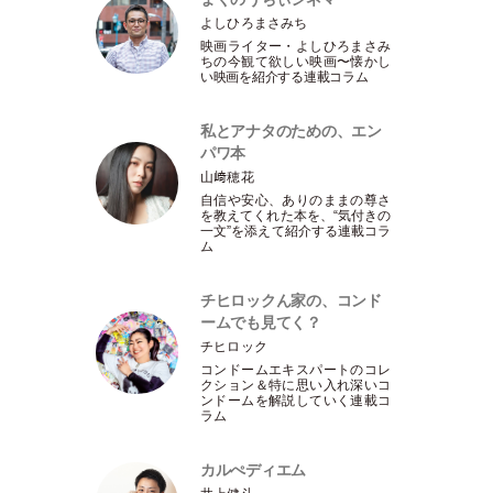
よしひろまさみち
映画ライター
・
よしひろまさみ
ちの今観て欲しい映画〜懐かし
い映画を紹介する連載コラム
私とアナタのための、エン
パワ本
山﨑穂花
自信や安心、ありのままの尊さ
を教えてくれた本を、“気付きの
一文”を添えて紹介する連載コラ
ム
チヒロックん家の、コンド
ームでも見てく？
チヒロック
コンドームエキスパートのコレ
クション＆特に思い入れ深いコ
ンドームを解説していく連載コ
ラム
カルぺディエム