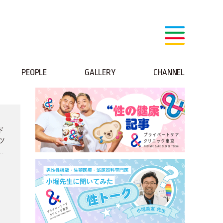
PEOPLE
GALLERY
CHANNEL
ド
ツ
地
、