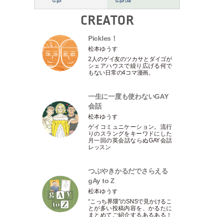
CREATOR
Pickles！
松本ゆうす
2人のゲイ友のツカサとダイゴが
シェアハウスで繰り広げる何で
もない日常の4コマ漫画。
一生に一度も使わないGAY
会話
松本ゆうす
ゲイコミュニケーション。流行
りのスラングをキーワドにした
月一回の英会話ならぬGAY会話
レッスン
つぶやきかるだでさらえる
gAy to Z
松本ゆうす
“こっち界隈”のSNSで見かけるこ
とが多い投稿内容を、かるたに
まとめてご紹介するあるある！