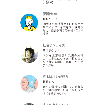
いるいる！
腰掛けOB
TSUKURU
30半ばの会社員ゲイたちがクオ
リティオブライフを向上させる
ため、自分を貫く姿を描く2コマ
漫画
虹色サンライズ
前田ポケット
《ゲイ上京物語》九州の片田
舎、大学生になった中野ヒロシ
が上京する前日、真夜中から始
まるお話。
玄太はオレが好き
野原くろ
光への気持ちを隠している玄太
の、溢れ出す
「
好き
」
がもうど
うにも止まらない。
まくのうちぃシネマ