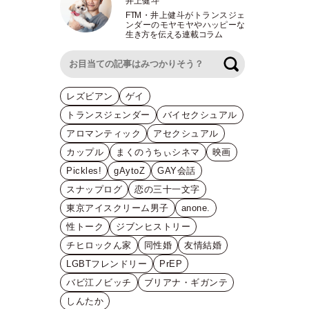
井上健斗
FTM
・
井上健斗がトランスジェ
ンダーのモヤモヤやハッピーな
生き方を伝える連載コラム
検索
レズビアン
ゲイ
トランスジェンダー
バイセクシュアル
アロマンティック
アセクシュアル
カップル
まくのうちぃシネマ
映画
Pickles!
gAytoZ
GAY会話
スナップログ
恋の三十一文字
東京アイスクリーム男子
anone.
性トーク
ジブンヒストリー
チヒロックん家
同性婚
友情結婚
LGBTフレンドリー
PrEP
バビ江ノビッチ
ブリアナ・ギガンテ
しんたか