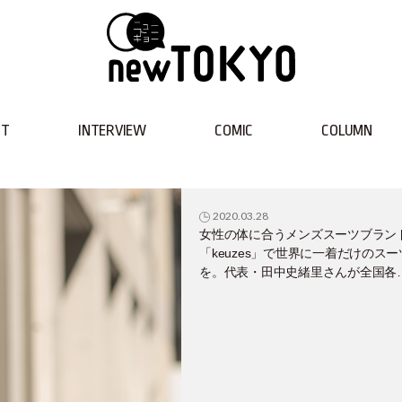
NT
INTERVIEW
COMIC
COLUMN
2020.03.28
女性の体に合うメンズスーツブラン
「keuzes」で世界に一着だけのスー
を。代表・田中史緒里さんが全国各
のLGBTs当事者に出会って見つけた
夢とは？