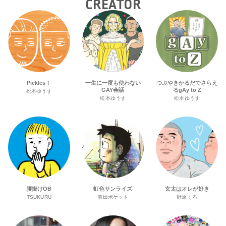
CREATOR
Pickles！
一生に一度も使わない
つぶやきかるだでさらえ
GAY会話
るgAy to Z
松本ゆうす
松本ゆうす
松本ゆうす
腰掛けOB
虹色サンライズ
玄太はオレが好き
TSUKURU
前田ポケット
野原くろ