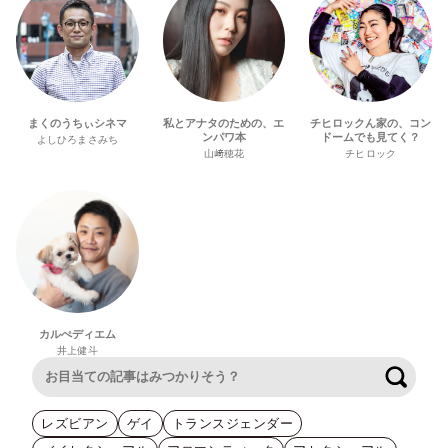
まくのうちぃシネマ
私とアナタのための、エ
チヒロックん家の、コン
ンパワ本
ドームでも見てく？
よしひろまさみち
山﨑穂花
チヒロック
カルぺディエム
井上健斗
検索
レズビアン
ゲイ
トランスジェンダー