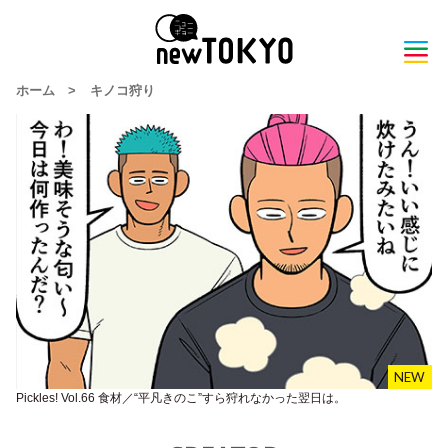
ホーム
>
キノコ狩り
Pickles! Vol.66 食材／“平凡きのこ”すら狩れなかった翌日は。