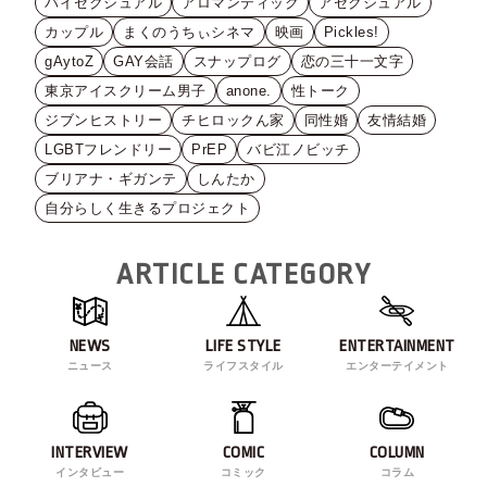
バイセクシュアル
アロマンティック
アセクシュアル
カップル
まくのうちぃシネマ
映画
Pickles!
gAytoZ
GAY会話
スナップログ
恋の三十一文字
東京アイスクリーム男子
anone.
性トーク
ジブンヒストリー
チヒロックん家
同性婚
友情結婚
LGBTフレンドリー
PrEP
バビ江ノビッチ
ブリアナ・ギガンテ
しんたか
自分らしく生きるプロジェクト
ARTICLE CATEGORY
NEWS
LIFE STYLE
ENTERTAINMENT
ニュース
ライフスタイル
エンターテイメント
INTERVIEW
COMIC
COLUMN
インタビュー
コミック
コラム