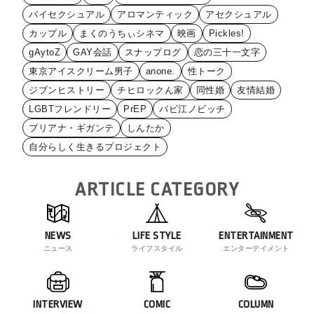
バイセクシュアル
アロマンティック
アセクシュアル
カップル
まくのうちぃシネマ
映画
Pickles!
gAytoZ
GAY会話
スナップログ
恋の三十一文字
東京アイスクリーム男子
anone.
性トーク
ジブンヒストリー
チヒロックん家
同性婚
友情結婚
LGBTフレンドリー
PrEP
バビ江ノビッチ
ブリアナ・ギガンテ
しんたか
自分らしく生きるプロジェクト
ARTICLE CATEGORY
NEWS
LIFE STYLE
ENTERTAINMENT
ニュース
ライフスタイル
エンターテイメント
INTERVIEW
COMIC
COLUMN