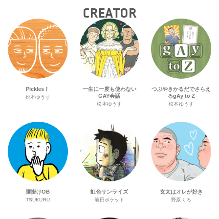
CREATOR
Pickles！
一生に一度も使わない
つぶやきかるだでさらえ
GAY会話
るgAy to Z
松本ゆうす
松本ゆうす
松本ゆうす
腰掛けOB
虹色サンライズ
玄太はオレが好き
TSUKURU
前田ポケット
野原くろ