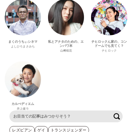
まくのうちぃシネマ
私とアナタのための、エ
チヒロックん家の、コン
ンパワ本
ドームでも見てく？
よしひろまさみち
山﨑穂花
チヒロック
カルぺディエム
井上健斗
検索
レズビアン
ゲイ
トランスジェンダー