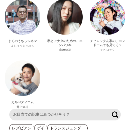
まくのうちぃシネマ
私とアナタのための、エ
チヒロックん家の、コン
ンパワ本
ドームでも見てく？
よしひろまさみち
山﨑穂花
チヒロック
カルぺディエム
井上健斗
検索
レズビアン
ゲイ
トランスジェンダー