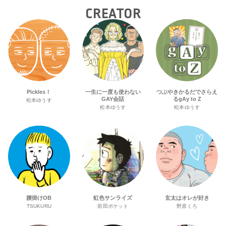
CREATOR
Pickles！
一生に一度も使わない
つぶやきかるだでさらえ
GAY会話
るgAy to Z
松本ゆうす
松本ゆうす
松本ゆうす
腰掛けOB
虹色サンライズ
玄太はオレが好き
TSUKURU
前田ポケット
野原くろ