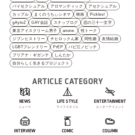
バイセクシュアル
アロマンティック
アセクシュアル
カップル
まくのうちぃシネマ
映画
Pickles!
gAytoZ
GAY会話
スナップログ
恋の三十一文字
東京アイスクリーム男子
anone.
性トーク
ジブンヒストリー
チヒロックん家
同性婚
友情結婚
LGBTフレンドリー
PrEP
バビ江ノビッチ
ブリアナ・ギガンテ
しんたか
自分らしく生きるプロジェクト
ARTICLE CATEGORY
NEWS
LIFE STYLE
ENTERTAINMENT
ニュース
ライフスタイル
エンターテイメント
INTERVIEW
COMIC
COLUMN