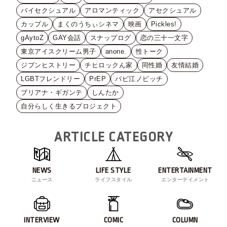
バイセクシュアル
アロマンティック
アセクシュアル
カップル
まくのうちぃシネマ
映画
Pickles!
gAytoZ
GAY会話
スナップログ
恋の三十一文字
東京アイスクリーム男子
anone.
性トーク
ジブンヒストリー
チヒロックん家
同性婚
友情結婚
LGBTフレンドリー
PrEP
バビ江ノビッチ
ブリアナ・ギガンテ
しんたか
自分らしく生きるプロジェクト
ARTICLE CATEGORY
NEWS
LIFE STYLE
ENTERTAINMENT
ニュース
ライフスタイル
エンターテイメント
INTERVIEW
COMIC
COLUMN