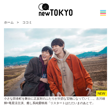
ホーム
>
ココミ
小さな田舎町を舞台に正反対のふたりが大切な宝物になっていく…。古川雄
輝×竜星涼主演、癒し系純愛映画「リスタートはただいまのあとで」