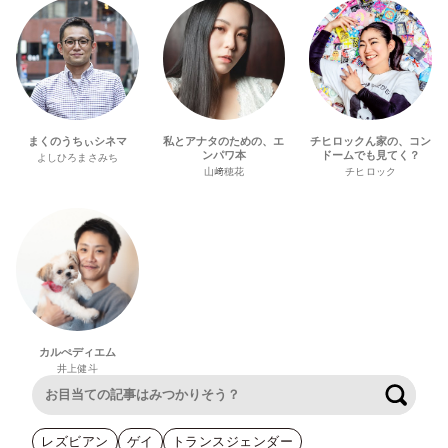
まくのうちぃシネマ
私とアナタのための、エ
チヒロックん家の、コン
ンパワ本
ドームでも見てく？
よしひろまさみち
山﨑穂花
チヒロック
カルぺディエム
井上健斗
検索
レズビアン
ゲイ
トランスジェンダー