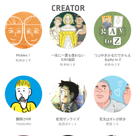
CREATOR
Pickles！
一生に一度も使わない
つぶやきかるだでさらえ
GAY会話
るgAy to Z
松本ゆうす
松本ゆうす
松本ゆうす
腰掛けOB
虹色サンライズ
玄太はオレが好き
TSUKURU
前田ポケット
野原くろ