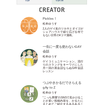
CREATOR
Pickles！
松本ゆうす
2人のゲイ友のツカサとダイゴが
シェアハウスで繰り広げる何で
もない日常の4コマ漫画。
一生に一度も使わないGAY
会話
松本ゆうす
ゲイコミュニケーション。流行
りのスラングをキーワドにした
月一回の英会話ならぬGAY会話
レッスン
つぶやきかるだでさらえる
gAy to Z
松本ゆうす
“こっち界隈”のSNSで見かけるこ
とが多い投稿内容を、かるたに
まとめてご紹介するあるある！