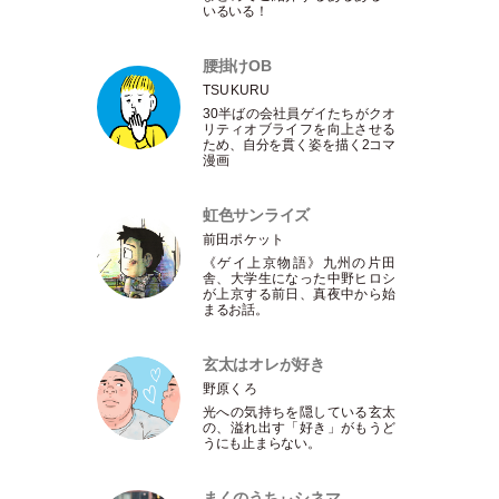
いるいる！
腰掛けOB
TSUKURU
30半ばの会社員ゲイたちがクオ
リティオブライフを向上させる
ため、自分を貫く姿を描く2コマ
漫画
虹色サンライズ
前田ポケット
《ゲイ上京物語》九州の片田
舎、大学生になった中野ヒロシ
が上京する前日、真夜中から始
まるお話。
玄太はオレが好き
野原くろ
光への気持ちを隠している玄太
の、溢れ出す
「
好き
」
がもうど
うにも止まらない。
まくのうちぃシネマ