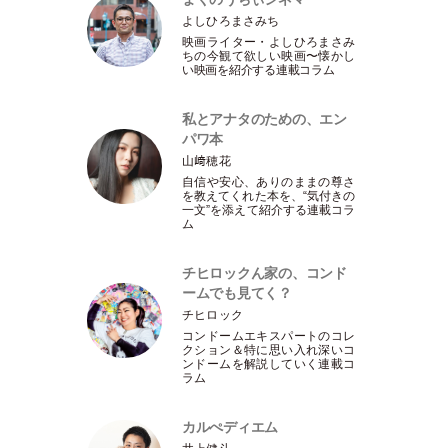
よしひろまさみち
映画ライター
・
よしひろまさみ
ちの今観て欲しい映画〜懐かし
い映画を紹介する連載コラム
私とアナタのための、エン
パワ本
山﨑穂花
自信や安心、ありのままの尊さ
を教えてくれた本を、“気付きの
一文”を添えて紹介する連載コラ
ム
チヒロックん家の、コンド
ームでも見てく？
チヒロック
コンドームエキスパートのコレ
クション＆特に思い入れ深いコ
ンドームを解説していく連載コ
ラム
カルぺディエム