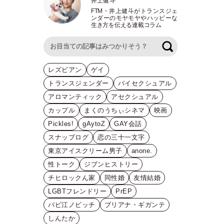
井上健斗
FTM
・
井上健斗がトランスジェ
ンダーのモヤモヤやハッピーな
生き方を伝える連載コラム
検索
レズビアン
ゲイ
トランスジェンダー
バイセクシュアル
アロマンティック
アセクシュアル
カップル
まくのうちぃシネマ
映画
Pickles!
gAytoZ
GAY会話
スナップログ
恋の三十一文字
東京アイスクリーム男子
anone.
性トーク
ジブンヒストリー
チヒロックん家
同性婚
友情結婚
LGBTフレンドリー
PrEP
バビ江ノビッチ
ブリアナ・ギガンテ
しんたか