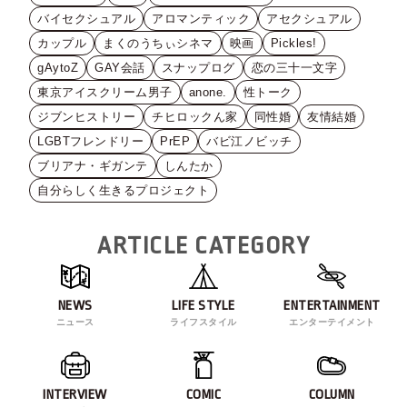
バイセクシュアル
アロマンティック
アセクシュアル
カップル
まくのうちぃシネマ
映画
Pickles!
gAytoZ
GAY会話
スナップログ
恋の三十一文字
東京アイスクリーム男子
anone.
性トーク
ジブンヒストリー
チヒロックん家
同性婚
友情結婚
LGBTフレンドリー
PrEP
バビ江ノビッチ
ブリアナ・ギガンテ
しんたか
自分らしく生きるプロジェクト
ARTICLE CATEGORY
NEWS
LIFE STYLE
ENTERTAINMENT
ニュース
ライフスタイル
エンターテイメント
INTERVIEW
COMIC
COLUMN