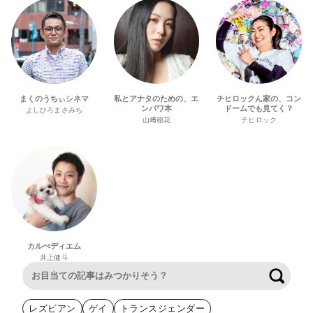
まくのうちぃシネマ
私とアナタのための、エ
チヒロックん家の、コン
ンパワ本
ドームでも見てく？
よしひろまさみち
山﨑穂花
チヒロック
カルぺディエム
井上健斗
検索
レズビアン
ゲイ
トランスジェンダー