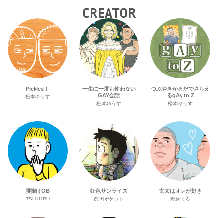
CREATOR
Pickles！
一生に一度も使わない
つぶやきかるだでさらえ
GAY会話
るgAy to Z
松本ゆうす
松本ゆうす
松本ゆうす
腰掛けOB
虹色サンライズ
玄太はオレが好き
TSUKURU
前田ポケット
野原くろ