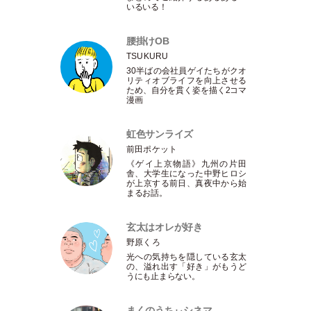
いるいる！
腰掛けOB
TSUKURU
30半ばの会社員ゲイたちがクオ
リティオブライフを向上させる
ため、自分を貫く姿を描く2コマ
漫画
虹色サンライズ
前田ポケット
《ゲイ上京物語》九州の片田
舎、大学生になった中野ヒロシ
が上京する前日、真夜中から始
まるお話。
玄太はオレが好き
野原くろ
光への気持ちを隠している玄太
の、溢れ出す
「
好き
」
がもうど
うにも止まらない。
まくのうちぃシネマ