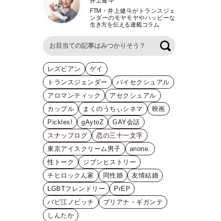
井上健斗
FTM
・
井上健斗がトランスジェ
ンダーのモヤモヤやハッピーな
生き方を伝える連載コラム
検索
レズビアン
ゲイ
トランスジェンダー
バイセクシュアル
アロマンティック
アセクシュアル
カップル
まくのうちぃシネマ
映画
Pickles!
gAytoZ
GAY会話
スナップログ
恋の三十一文字
東京アイスクリーム男子
anone.
性トーク
ジブンヒストリー
チヒロックん家
同性婚
友情結婚
LGBTフレンドリー
PrEP
バビ江ノビッチ
ブリアナ・ギガンテ
しんたか