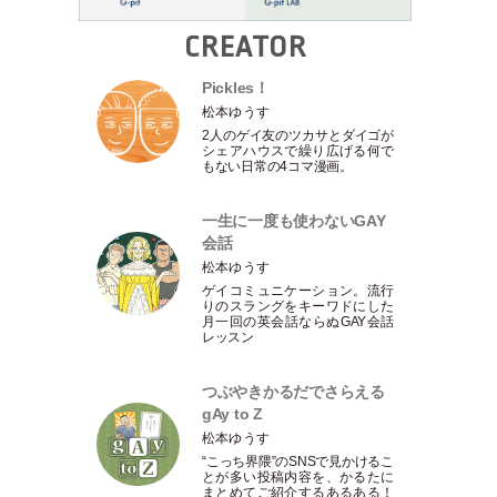
CREATOR
Pickles！
松本ゆうす
2人のゲイ友のツカサとダイゴが
シェアハウスで繰り広げる何で
もない日常の4コマ漫画。
一生に一度も使わないGAY
会話
松本ゆうす
ゲイコミュニケーション。流行
りのスラングをキーワドにした
月一回の英会話ならぬGAY会話
レッスン
つぶやきかるだでさらえる
gAy to Z
松本ゆうす
“こっち界隈”のSNSで見かけるこ
とが多い投稿内容を、かるたに
まとめてご紹介するあるある！