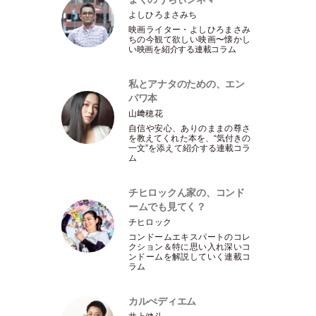
よしひろまさみち
映画ライター
・
よしひろまさみ
ちの今観て欲しい映画〜懐かし
い映画を紹介する連載コラム
私とアナタのための、エン
パワ本
山﨑穂花
自信や安心、ありのままの尊さ
を教えてくれた本を、“気付きの
一文”を添えて紹介する連載コラ
ム
チヒロックん家の、コンド
ームでも見てく？
チヒロック
コンドームエキスパートのコレ
クション＆特に思い入れ深いコ
ンドームを解説していく連載コ
ラム
カルぺディエム