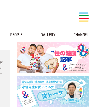
PEOPLE
GALLERY
CHANNEL
演
ョ
ィ
！