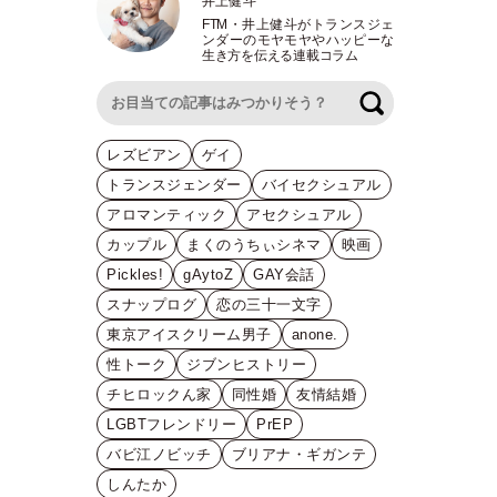
井上健斗
FTM
・
井上健斗がトランスジェ
ンダーのモヤモヤやハッピーな
生き方を伝える連載コラム
検索
レズビアン
ゲイ
トランスジェンダー
バイセクシュアル
アロマンティック
アセクシュアル
カップル
まくのうちぃシネマ
映画
Pickles!
gAytoZ
GAY会話
スナップログ
恋の三十一文字
東京アイスクリーム男子
anone.
性トーク
ジブンヒストリー
チヒロックん家
同性婚
友情結婚
LGBTフレンドリー
PrEP
バビ江ノビッチ
ブリアナ・ギガンテ
しんたか