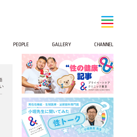
PEOPLE
GALLERY
CHANNEL
語
い
～