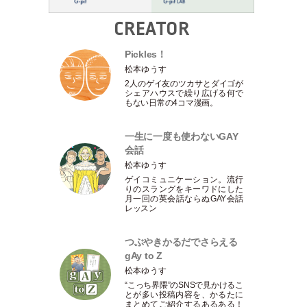
CREATOR
Pickles！
松本ゆうす
2人のゲイ友のツカサとダイゴが
シェアハウスで繰り広げる何で
もない日常の4コマ漫画。
一生に一度も使わないGAY
会話
松本ゆうす
ゲイコミュニケーション。流行
りのスラングをキーワドにした
月一回の英会話ならぬGAY会話
レッスン
つぶやきかるだでさらえる
gAy to Z
松本ゆうす
“こっち界隈”のSNSで見かけるこ
とが多い投稿内容を、かるたに
まとめてご紹介するあるある！