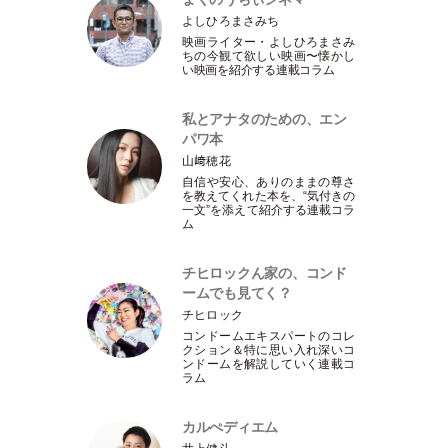
よしひろまさみち
映画ライター
・
よしひろまさみ
ちの今観て欲しい映画〜懐かし
い映画を紹介する連載コラム
私とアナタのための、エン
パワ本
山﨑穂花
自信や安心、ありのままの尊さ
を教えてくれた本を、“気付きの
一文”を添えて紹介する連載コラ
ム
チヒロックん家の、コンド
ームでも見てく？
チヒロック
コンドームエキスパートのコレ
クション＆特に思い入れ深いコ
ンドームを解説していく連載コ
ラム
カルぺディエム