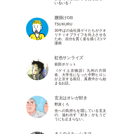
いるいる！
腰掛けOB
TSUKURU
30半ばの会社員ゲイたちがクオ
リティオブライフを向上させる
ため、自分を貫く姿を描く2コマ
漫画
虹色サンライズ
前田ポケット
《ゲイ上京物語》九州の片田
舎、大学生になった中野ヒロシ
が上京する前日、真夜中から始
まるお話。
玄太はオレが好き
野原くろ
光への気持ちを隠している玄太
の、溢れ出す
「
好き
」
がもうど
うにも止まらない。
まくのうちぃシネマ