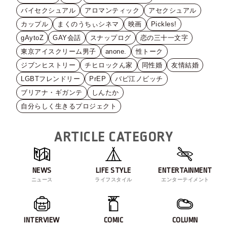
バイセクシュアル
アロマンティック
アセクシュアル
カップル
まくのうちぃシネマ
映画
Pickles!
gAytoZ
GAY会話
スナップログ
恋の三十一文字
東京アイスクリーム男子
anone.
性トーク
ジブンヒストリー
チヒロックん家
同性婚
友情結婚
LGBTフレンドリー
PrEP
バビ江ノビッチ
ブリアナ・ギガンテ
しんたか
自分らしく生きるプロジェクト
ARTICLE CATEGORY
NEWS
LIFE STYLE
ENTERTAINMENT
ニュース
ライフスタイル
エンターテイメント
INTERVIEW
COMIC
COLUMN