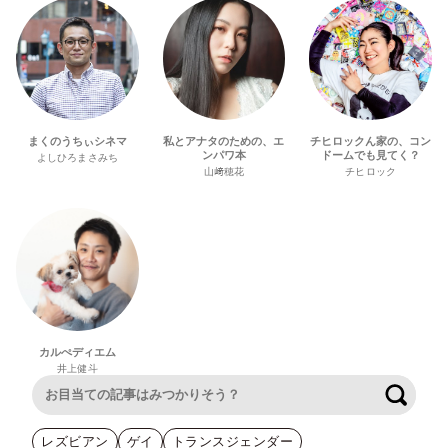
まくのうちぃシネマ
私とアナタのための、エ
チヒロックん家の、コン
ンパワ本
ドームでも見てく？
よしひろまさみち
山﨑穂花
チヒロック
カルぺディエム
井上健斗
検索
レズビアン
ゲイ
トランスジェンダー