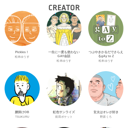
CREATOR
Pickles！
一生に一度も使わない
つぶやきかるだでさらえ
GAY会話
るgAy to Z
松本ゆうす
松本ゆうす
松本ゆうす
腰掛けOB
虹色サンライズ
玄太はオレが好き
TSUKURU
前田ポケット
野原くろ