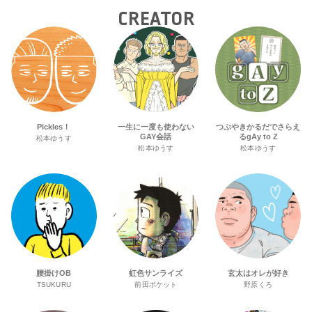
CREATOR
Pickles！
一生に一度も使わない
つぶやきかるだでさらえ
GAY会話
るgAy to Z
松本ゆうす
松本ゆうす
松本ゆうす
腰掛けOB
虹色サンライズ
玄太はオレが好き
TSUKURU
前田ポケット
野原くろ