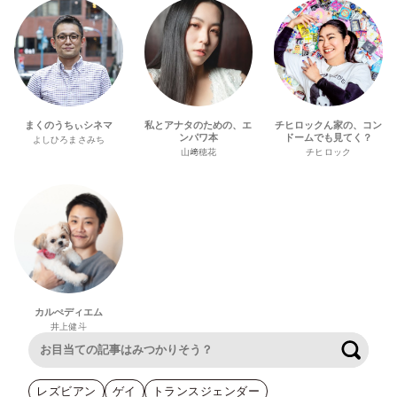
まくのうちぃシネマ
私とアナタのための、エ
チヒロックん家の、コン
ンパワ本
ドームでも見てく？
よしひろまさみち
山﨑穂花
チヒロック
カルぺディエム
井上健斗
検索
レズビアン
ゲイ
トランスジェンダー