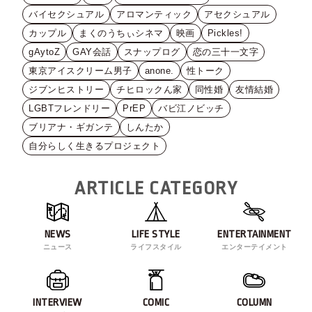
バイセクシュアル
アロマンティック
アセクシュアル
カップル
まくのうちぃシネマ
映画
Pickles!
gAytoZ
GAY会話
スナップログ
恋の三十一文字
東京アイスクリーム男子
anone.
性トーク
ジブンヒストリー
チヒロックん家
同性婚
友情結婚
LGBTフレンドリー
PrEP
バビ江ノビッチ
ブリアナ・ギガンテ
しんたか
自分らしく生きるプロジェクト
ARTICLE CATEGORY
NEWS
LIFE STYLE
ENTERTAINMENT
ニュース
ライフスタイル
エンターテイメント
INTERVIEW
COMIC
COLUMN