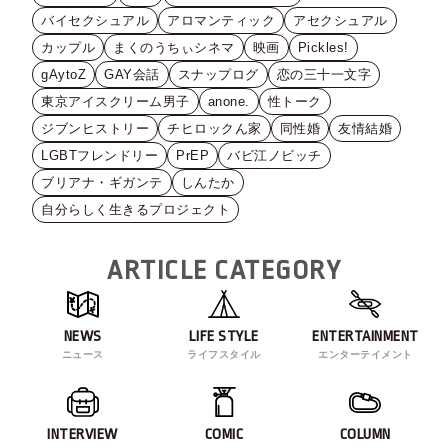
バイセクシュアル
アロマンティック
アセクシュアル
カップル
まくのうちぃシネマ
映画
Pickles!
gAytoZ
GAY会話
スナップログ
恋の三十一文字
東京アイスクリーム男子
anone.
性トーク
ジブンヒストリー
チヒロックん家
同性婚
友情結婚
LGBTフレンドリー
PrEP
バビ江ノビッチ
ブリアナ・ギガンテ
しんたか
自分らしく生きるプロジェクト
ARTICLE CATEGORY
NEWS
LIFE STYLE
ENTERTAINMENT
ニュース
ライフスタイル
エンターテイメント
INTERVIEW
COMIC
COLUMN