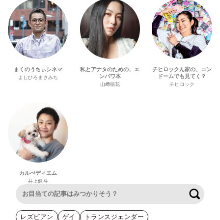
まくのうちぃシネマ
私とアナタのための、エ
チヒロックん家の、コン
ンパワ本
ドームでも見てく？
よしひろまさみち
山﨑穂花
チヒロック
カルぺディエム
井上健斗
検索
レズビアン
ゲイ
トランスジェンダー