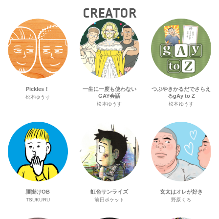
CREATOR
Pickles！
一生に一度も使わない
つぶやきかるだでさらえ
GAY会話
るgAy to Z
松本ゆうす
松本ゆうす
松本ゆうす
腰掛けOB
虹色サンライズ
玄太はオレが好き
TSUKURU
前田ポケット
野原くろ