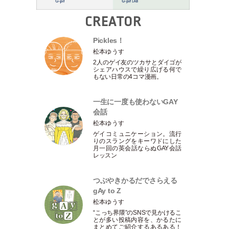
CREATOR
Pickles！
松本ゆうす
2人のゲイ友のツカサとダイゴが
シェアハウスで繰り広げる何で
もない日常の4コマ漫画。
一生に一度も使わないGAY
会話
松本ゆうす
ゲイコミュニケーション。流行
りのスラングをキーワドにした
月一回の英会話ならぬGAY会話
レッスン
つぶやきかるだでさらえる
gAy to Z
松本ゆうす
“こっち界隈”のSNSで見かけるこ
とが多い投稿内容を、かるたに
まとめてご紹介するあるある！