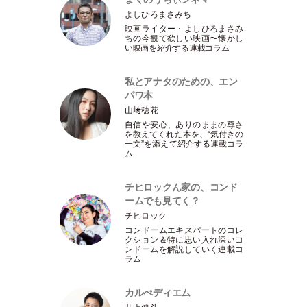
よしひろまさみち
映画ライター
・
よしひろまさみ
ちの今観て欲しい映画〜懐かし
い映画を紹介する連載コラム
私とアナタのための、エン
パワ本
山﨑穂花
自信や安心、ありのままの尊さ
を教えてくれた本を、“気付きの
一文”を添えて紹介する連載コラ
ム
チヒロックん家の、コンド
ームでも見てく？
チヒロック
コンドームエキスパートのコレ
クション＆特に思い入れ深いコ
ンドームを解説していく連載コ
ラム
カルぺディエム