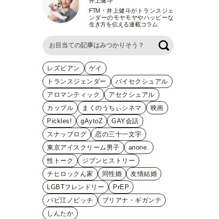
井上健斗
FTM
・
井上健斗がトランスジェ
ンダーのモヤモヤやハッピーな
生き方を伝える連載コラム
検索
レズビアン
ゲイ
トランスジェンダー
バイセクシュアル
アロマンティック
アセクシュアル
カップル
まくのうちぃシネマ
映画
Pickles!
gAytoZ
GAY会話
スナップログ
恋の三十一文字
東京アイスクリーム男子
anone.
性トーク
ジブンヒストリー
チヒロックん家
同性婚
友情結婚
LGBTフレンドリー
PrEP
バビ江ノビッチ
ブリアナ・ギガンテ
しんたか