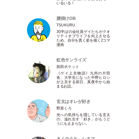
いるいる！
腰掛けOB
TSUKURU
30半ばの会社員ゲイたちがクオ
リティオブライフを向上させる
ため、自分を貫く姿を描く2コマ
漫画
虹色サンライズ
前田ポケット
《ゲイ上京物語》九州の片田
舎、大学生になった中野ヒロシ
が上京する前日、真夜中から始
まるお話。
玄太はオレが好き
野原くろ
光への気持ちを隠している玄太
の、溢れ出す
「
好き
」
がもうど
うにも止まらない。
まくのうちぃシネマ