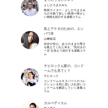
よしひろまさみち
映画ライター
・
よしひろまさみ
ちの今観て欲しい映画〜懐かし
い映画を紹介する連載コラム
私とアナタのための、エン
パワ本
山﨑穂花
自信や安心、ありのままの尊さ
を教えてくれた本を、“気付きの
一文”を添えて紹介する連載コラ
ム
チヒロックん家の、コンド
ームでも見てく？
チヒロック
コンドームエキスパートのコレ
クション＆特に思い入れ深いコ
ンドームを解説していく連載コ
ラム
カルぺディエム