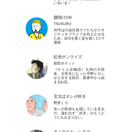
いるいる！
腰掛けOB
TSUKURU
30半ばの会社員ゲイたちがクオ
リティオブライフを向上させる
ため、自分を貫く姿を描く2コマ
漫画
虹色サンライズ
前田ポケット
《ゲイ上京物語》九州の片田
舎、大学生になった中野ヒロシ
が上京する前日、真夜中から始
まるお話。
玄太はオレが好き
野原くろ
光への気持ちを隠している玄太
の、溢れ出す
「
好き
」
がもうど
うにも止まらない。
まくのうちぃシネマ