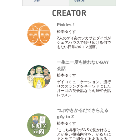
CREATOR
Pickles！
松本ゆうす
2人のゲイ友のツカサとダイゴが
シェアハウスで繰り広げる何で
もない日常の4コマ漫画。
一生に一度も使わないGAY
会話
松本ゆうす
ゲイコミュニケーション。流行
りのスラングをキーワドにした
月一回の英会話ならぬGAY会話
レッスン
つぶやきかるだでさらえる
gAy to Z
松本ゆうす
“こっち界隈”のSNSで見かけるこ
とが多い投稿内容を、かるたに
まとめてご紹介するあるある！