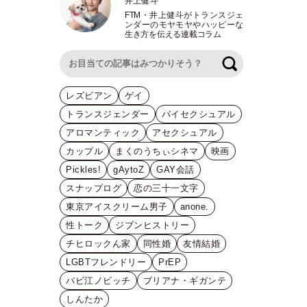
井上健斗
FTM
・
井上健斗がトランスジェ
ンダーのモヤモヤやハッピーな
生き方を伝える連載コラム
検索
レズビアン
ゲイ
トランスジェンダー
バイセクシュアル
アロマンティック
アセクシュアル
カップル
まくのうちぃシネマ
映画
Pickles!
gAytoZ
GAY会話
スナップログ
恋の三十一文字
東京アイスクリーム男子
anone.
性トーク
ジブンヒストリー
チヒロックん家
同性婚
友情結婚
LGBTフレンドリー
PrEP
バビ江ノビッチ
ブリアナ・ギガンテ
しんたか