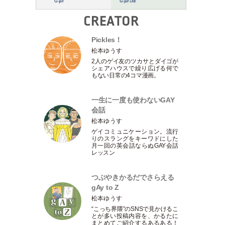
CREATOR
Pickles！
松本ゆうす
2人のゲイ友のツカサとダイゴが
シェアハウスで繰り広げる何で
もない日常の4コマ漫画。
一生に一度も使わないGAY
会話
松本ゆうす
ゲイコミュニケーション。流行
りのスラングをキーワドにした
月一回の英会話ならぬGAY会話
レッスン
つぶやきかるだでさらえる
gAy to Z
松本ゆうす
“こっち界隈”のSNSで見かけるこ
とが多い投稿内容を、かるたに
まとめてご紹介するあるある！