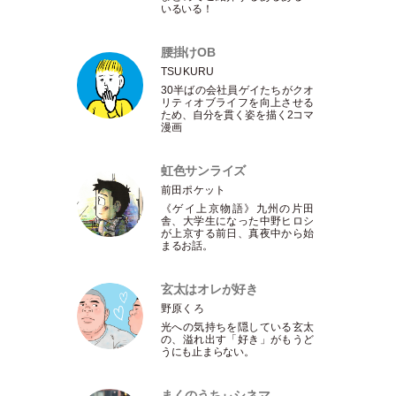
いるいる！
腰掛けOB
TSUKURU
30半ばの会社員ゲイたちがクオ
リティオブライフを向上させる
ため、自分を貫く姿を描く2コマ
漫画
虹色サンライズ
前田ポケット
《ゲイ上京物語》九州の片田
舎、大学生になった中野ヒロシ
が上京する前日、真夜中から始
まるお話。
玄太はオレが好き
野原くろ
光への気持ちを隠している玄太
の、溢れ出す
「
好き
」
がもうど
うにも止まらない。
まくのうちぃシネマ