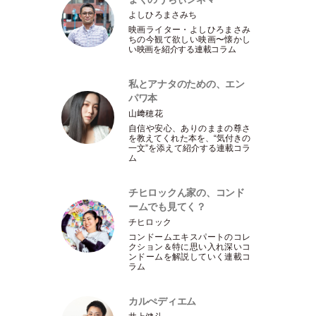
よしひろまさみち
映画ライター
・
よしひろまさみ
ちの今観て欲しい映画〜懐かし
い映画を紹介する連載コラム
私とアナタのための、エン
パワ本
山﨑穂花
自信や安心、ありのままの尊さ
を教えてくれた本を、“気付きの
一文”を添えて紹介する連載コラ
ム
チヒロックん家の、コンド
ームでも見てく？
チヒロック
コンドームエキスパートのコレ
クション＆特に思い入れ深いコ
ンドームを解説していく連載コ
ラム
カルぺディエム