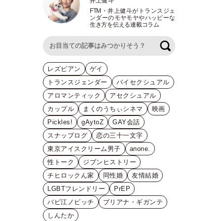
井上健斗
FTM
・
井上健斗がトランスジェ
ンダーのモヤモヤやハッピーな
生き方を伝える連載コラム
検索
レズビアン
ゲイ
トランスジェンダー
バイセクシュアル
アロマンティック
アセクシュアル
カップル
まくのうちぃシネマ
映画
Pickles!
gAytoZ
GAY会話
スナップログ
恋の三十一文字
東京アイスクリーム男子
anone.
性トーク
ジブンヒストリー
チヒロックん家
同性婚
友情結婚
LGBTフレンドリー
PrEP
バビ江ノビッチ
ブリアナ・ギガンテ
しんたか