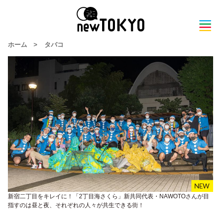
ホーム
>
タバコ
新宿二丁目をキレイに！「2丁目海さくら」新共同代表・NAWOTOさんが目
指すのは昼と夜、それぞれの人々が共生できる街！