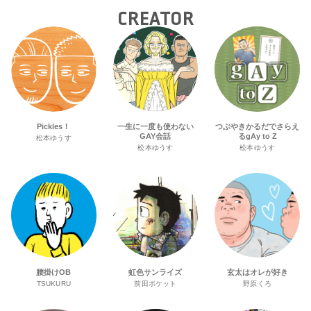
CREATOR
Pickles！
一生に一度も使わない
つぶやきかるだでさらえ
GAY会話
るgAy to Z
松本ゆうす
松本ゆうす
松本ゆうす
腰掛けOB
虹色サンライズ
玄太はオレが好き
TSUKURU
前田ポケット
野原くろ