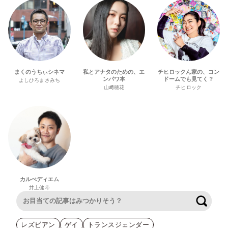
まくのうちぃシネマ
私とアナタのための、エ
チヒロックん家の、コン
ンパワ本
ドームでも見てく？
よしひろまさみち
山﨑穂花
チヒロック
カルぺディエム
井上健斗
検索
レズビアン
ゲイ
トランスジェンダー