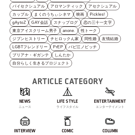
バイセクシュアル
アロマンティック
アセクシュアル
カップル
まくのうちぃシネマ
映画
Pickles!
gAytoZ
GAY会話
スナップログ
恋の三十一文字
東京アイスクリーム男子
anone.
性トーク
ジブンヒストリー
チヒロックん家
同性婚
友情結婚
LGBTフレンドリー
PrEP
バビ江ノビッチ
ブリアナ・ギガンテ
しんたか
自分らしく生きるプロジェクト
ARTICLE CATEGORY
NEWS
LIFE STYLE
ENTERTAINMENT
ニュース
ライフスタイル
エンターテイメント
INTERVIEW
COMIC
COLUMN