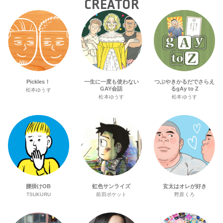
CREATOR
Pickles！
一生に一度も使わない
つぶやきかるだでさらえ
GAY会話
るgAy to Z
松本ゆうす
松本ゆうす
松本ゆうす
腰掛けOB
虹色サンライズ
玄太はオレが好き
TSUKURU
前田ポケット
野原くろ