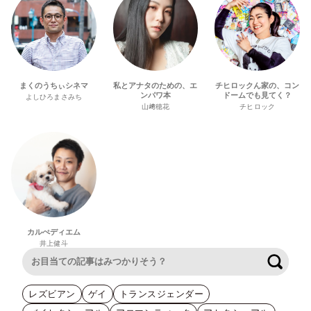
まくのうちぃシネマ
私とアナタのための、エ
チヒロックん家の、コン
ンパワ本
ドームでも見てく？
よしひろまさみち
山﨑穂花
チヒロック
カルぺディエム
井上健斗
検索
レズビアン
ゲイ
トランスジェンダー