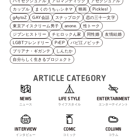
バイセクシュアル
アロマンティック
アセクシュアル
カップル
まくのうちぃシネマ
映画
Pickles!
gAytoZ
GAY会話
スナップログ
恋の三十一文字
東京アイスクリーム男子
anone.
性トーク
ジブンヒストリー
チヒロックん家
同性婚
友情結婚
LGBTフレンドリー
PrEP
バビ江ノビッチ
ブリアナ・ギガンテ
しんたか
自分らしく生きるプロジェクト
ARTICLE CATEGORY
NEWS
LIFE STYLE
ENTERTAINMENT
ニュース
ライフスタイル
エンターテイメント
INTERVIEW
COMIC
COLUMN
インタビュー
コミック
コラム