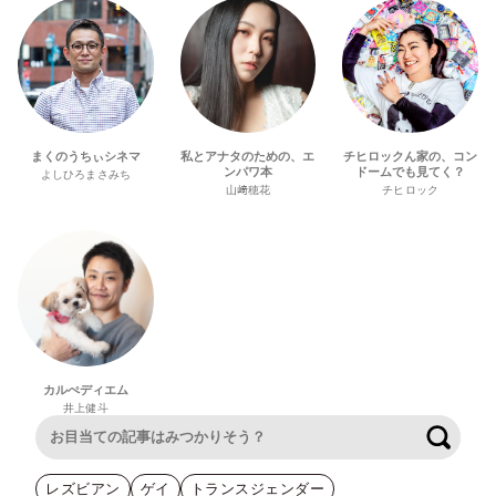
まくのうちぃシネマ
私とアナタのための、エ
チヒロックん家の、コン
ンパワ本
ドームでも見てく？
よしひろまさみち
山﨑穂花
チヒロック
カルぺディエム
井上健斗
検索
レズビアン
ゲイ
トランスジェンダー