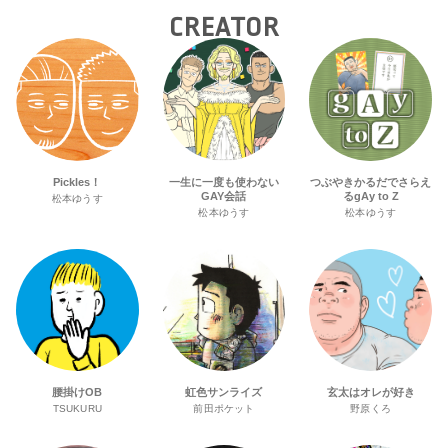
CREATOR
Pickles！
一生に一度も使わない
つぶやきかるだでさらえ
GAY会話
るgAy to Z
松本ゆうす
松本ゆうす
松本ゆうす
腰掛けOB
虹色サンライズ
玄太はオレが好き
TSUKURU
前田ポケット
野原くろ