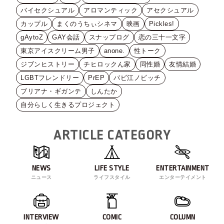
バイセクシュアル
アロマンティック
アセクシュアル
カップル
まくのうちぃシネマ
映画
Pickles!
gAytoZ
GAY会話
スナップログ
恋の三十一文字
東京アイスクリーム男子
anone.
性トーク
ジブンヒストリー
チヒロックん家
同性婚
友情結婚
LGBTフレンドリー
PrEP
バビ江ノビッチ
ブリアナ・ギガンテ
しんたか
自分らしく生きるプロジェクト
ARTICLE CATEGORY
NEWS
LIFE STYLE
ENTERTAINMENT
ニュース
ライフスタイル
エンターテイメント
INTERVIEW
COMIC
COLUMN