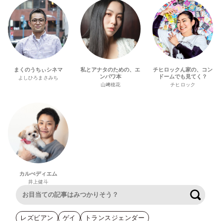
まくのうちぃシネマ
私とアナタのための、エ
チヒロックん家の、コン
ンパワ本
ドームでも見てく？
よしひろまさみち
山﨑穂花
チヒロック
カルぺディエム
井上健斗
検索
レズビアン
ゲイ
トランスジェンダー