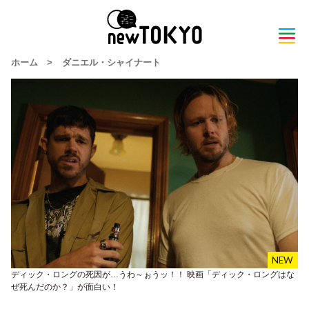
ホーム
>
ダニエル・シャイナート
ディック・ロングの死因が…うわ～ぉうッ！！ 映画「ディック・ロングはな
ぜ死んだのか？」が面白い！