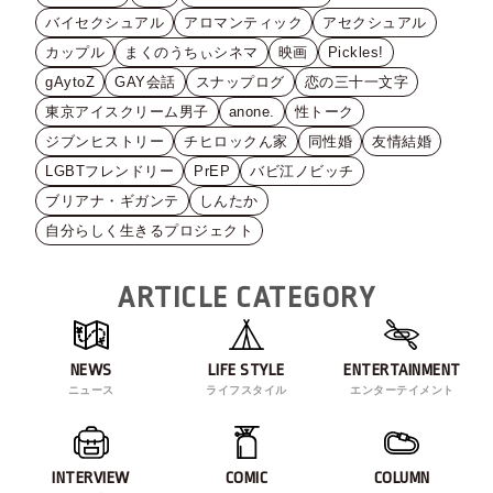
バイセクシュアル
アロマンティック
アセクシュアル
カップル
まくのうちぃシネマ
映画
Pickles!
gAytoZ
GAY会話
スナップログ
恋の三十一文字
東京アイスクリーム男子
anone.
性トーク
ジブンヒストリー
チヒロックん家
同性婚
友情結婚
LGBTフレンドリー
PrEP
バビ江ノビッチ
ブリアナ・ギガンテ
しんたか
自分らしく生きるプロジェクト
ARTICLE CATEGORY
NEWS
LIFE STYLE
ENTERTAINMENT
ニュース
ライフスタイル
エンターテイメント
INTERVIEW
COMIC
COLUMN