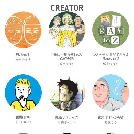
CREATOR
Pickles！
一生に一度も使わない
つぶやきかるだでさらえ
GAY会話
るgAy to Z
松本ゆうす
松本ゆうす
松本ゆうす
腰掛けOB
虹色サンライズ
玄太はオレが好き
TSUKURU
前田ポケット
野原くろ