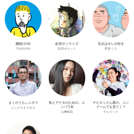
腰掛けOB
虹色サンライズ
玄太はオレが好き
TSUKURU
前田ポケット
野原くろ
まくのうちぃシネマ
私とアナタのための、エ
チヒロックん家の、コン
ンパワ本
ドームでも見てく？
よしひろまさみち
山﨑穂花
チヒロック