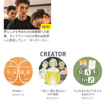
男らしさを求めれる伝統舞踊への葛
藤。そしてライバル心が思わぬ欲望
へと変化していく「ダンサー そして
私たちは踊った」が2月21日公開
CREATOR
Pickles！
一生に一度も使わない
つぶやきかるだでさらえ
GAY会話
るgAy to Z
松本ゆうす
松本ゆうす
松本ゆうす