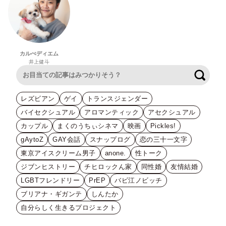
カルぺディエム
井上健斗
検索
レズビアン
ゲイ
トランスジェンダー
バイセクシュアル
アロマンティック
アセクシュアル
カップル
まくのうちぃシネマ
映画
Pickles!
gAytoZ
GAY会話
スナップログ
恋の三十一文字
東京アイスクリーム男子
anone.
性トーク
ジブンヒストリー
チヒロックん家
同性婚
友情結婚
LGBTフレンドリー
PrEP
バビ江ノビッチ
ブリアナ・ギガンテ
しんたか
自分らしく生きるプロジェクト