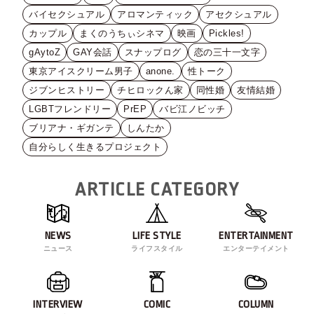
バイセクシュアル
アロマンティック
アセクシュアル
カップル
まくのうちぃシネマ
映画
Pickles!
gAytoZ
GAY会話
スナップログ
恋の三十一文字
東京アイスクリーム男子
anone.
性トーク
ジブンヒストリー
チヒロックん家
同性婚
友情結婚
LGBTフレンドリー
PrEP
バビ江ノビッチ
ブリアナ・ギガンテ
しんたか
自分らしく生きるプロジェクト
ARTICLE CATEGORY
NEWS
LIFE STYLE
ENTERTAINMENT
ニュース
ライフスタイル
エンターテイメント
INTERVIEW
COMIC
COLUMN