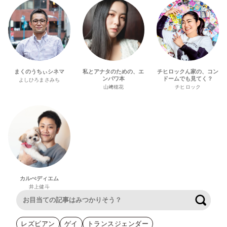
まくのうちぃシネマ
私とアナタのための、エ
チヒロックん家の、コン
ンパワ本
ドームでも見てく？
よしひろまさみち
山﨑穂花
チヒロック
カルぺディエム
井上健斗
検索
レズビアン
ゲイ
トランスジェンダー