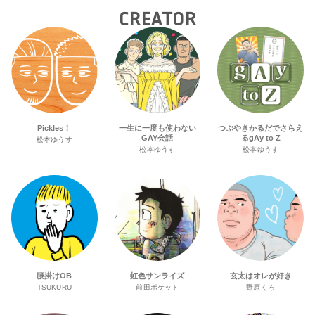
CREATOR
Pickles！
一生に一度も使わない
つぶやきかるだでさらえ
GAY会話
るgAy to Z
松本ゆうす
松本ゆうす
松本ゆうす
腰掛けOB
虹色サンライズ
玄太はオレが好き
TSUKURU
前田ポケット
野原くろ