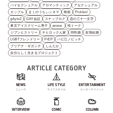
バイセクシュアル
アロマンティック
アセクシュアル
カップル
まくのうちぃシネマ
映画
Pickles!
gAytoZ
GAY会話
スナップログ
恋の三十一文字
東京アイスクリーム男子
anone.
性トーク
ジブンヒストリー
チヒロックん家
同性婚
友情結婚
LGBTフレンドリー
PrEP
バビ江ノビッチ
ブリアナ・ギガンテ
しんたか
自分らしく生きるプロジェクト
ARTICLE CATEGORY
NEWS
LIFE STYLE
ENTERTAINMENT
ニュース
ライフスタイル
エンターテイメント
INTERVIEW
COMIC
COLUMN