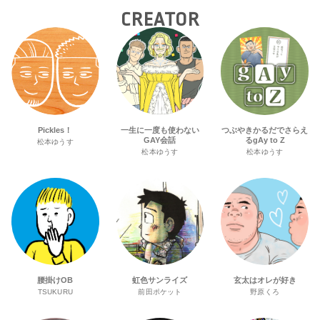
CREATOR
Pickles！
一生に一度も使わない
つぶやきかるだでさらえ
GAY会話
るgAy to Z
松本ゆうす
松本ゆうす
松本ゆうす
腰掛けOB
虹色サンライズ
玄太はオレが好き
TSUKURU
前田ポケット
野原くろ