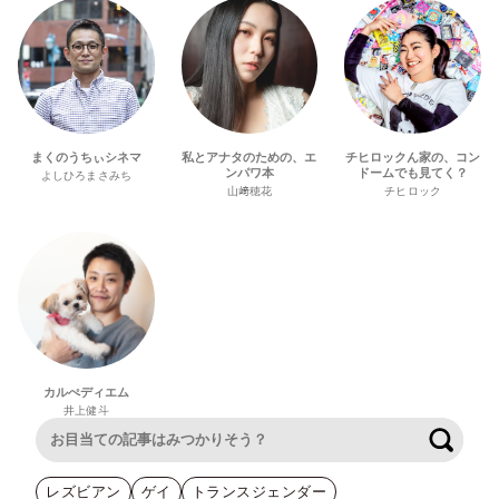
まくのうちぃシネマ
私とアナタのための、エ
チヒロックん家の、コン
ンパワ本
ドームでも見てく？
よしひろまさみち
山﨑穂花
チヒロック
カルぺディエム
井上健斗
検索
レズビアン
ゲイ
トランスジェンダー