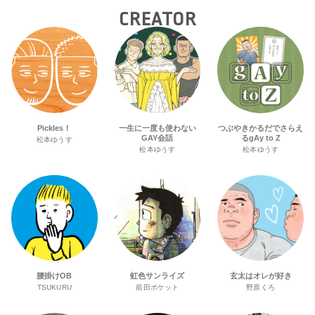
CREATOR
Pickles！
一生に一度も使わない
つぶやきかるだでさらえ
GAY会話
るgAy to Z
松本ゆうす
松本ゆうす
松本ゆうす
腰掛けOB
虹色サンライズ
玄太はオレが好き
TSUKURU
前田ポケット
野原くろ