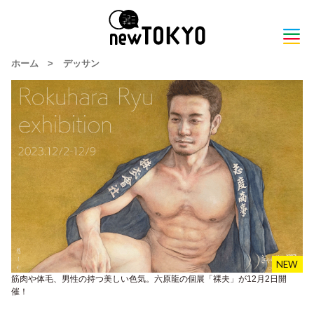
ホーム
>
デッサン
筋肉や体毛、男性の持つ美しい色気。六原龍の個展「裸夫」が12月2日開
催！