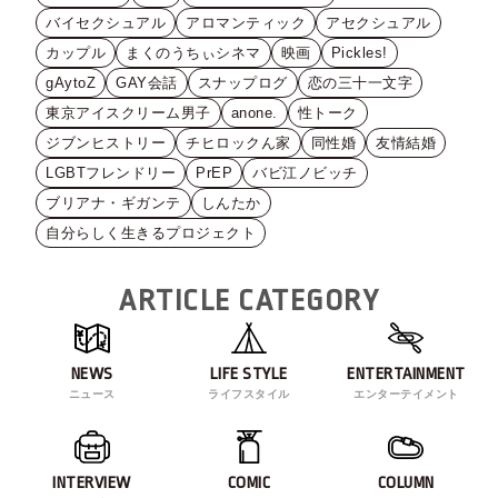
バイセクシュアル
アロマンティック
アセクシュアル
カップル
まくのうちぃシネマ
映画
Pickles!
gAytoZ
GAY会話
スナップログ
恋の三十一文字
東京アイスクリーム男子
anone.
性トーク
ジブンヒストリー
チヒロックん家
同性婚
友情結婚
LGBTフレンドリー
PrEP
バビ江ノビッチ
ブリアナ・ギガンテ
しんたか
自分らしく生きるプロジェクト
ARTICLE CATEGORY
NEWS
LIFE STYLE
ENTERTAINMENT
ニュース
ライフスタイル
エンターテイメント
INTERVIEW
COMIC
COLUMN