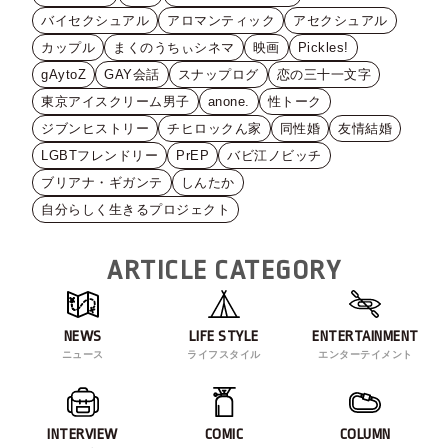
バイセクシュアル
アロマンティック
アセクシュアル
カップル
まくのうちぃシネマ
映画
Pickles!
gAytoZ
GAY会話
スナップログ
恋の三十一文字
東京アイスクリーム男子
anone.
性トーク
ジブンヒストリー
チヒロックん家
同性婚
友情結婚
LGBTフレンドリー
PrEP
バビ江ノビッチ
ブリアナ・ギガンテ
しんたか
自分らしく生きるプロジェクト
ARTICLE CATEGORY
NEWS
LIFE STYLE
ENTERTAINMENT
ニュース
ライフスタイル
エンターテイメント
INTERVIEW
COMIC
COLUMN