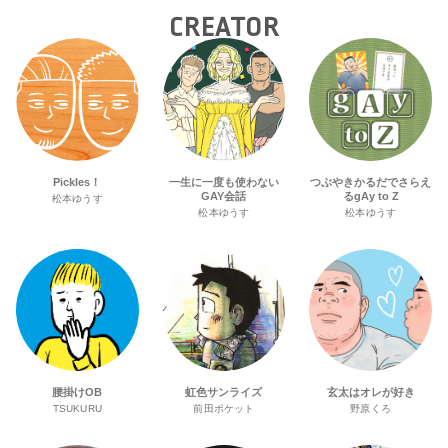
CREATOR
Pickles！
一生に一度も使わない
つぶやきかるだでさらえ
GAY会話
るgAy to Z
松本ゆうす
松本ゆうす
松本ゆうす
腰掛けOB
虹色サンライズ
玄太はオレが好き
TSUKURU
前田ポケット
野原くろ