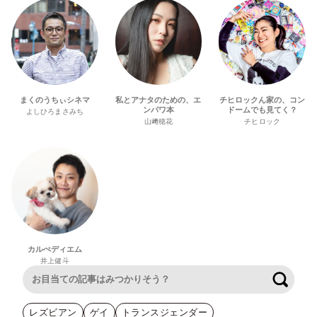
まくのうちぃシネマ
私とアナタのための、エ
チヒロックん家の、コン
ンパワ本
ドームでも見てく？
よしひろまさみち
山﨑穂花
チヒロック
カルぺディエム
井上健斗
検索
レズビアン
ゲイ
トランスジェンダー