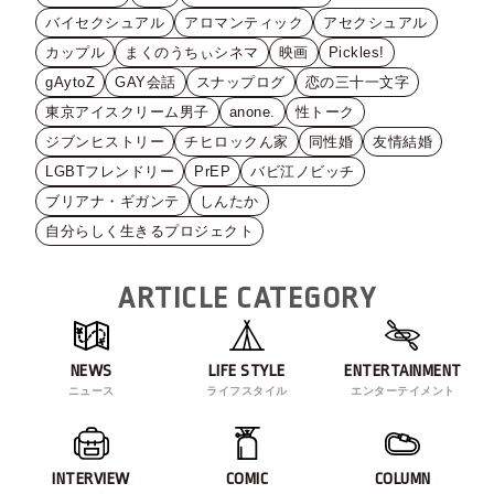
バイセクシュアル
アロマンティック
アセクシュアル
カップル
まくのうちぃシネマ
映画
Pickles!
gAytoZ
GAY会話
スナップログ
恋の三十一文字
東京アイスクリーム男子
anone.
性トーク
ジブンヒストリー
チヒロックん家
同性婚
友情結婚
LGBTフレンドリー
PrEP
バビ江ノビッチ
ブリアナ・ギガンテ
しんたか
自分らしく生きるプロジェクト
ARTICLE CATEGORY
NEWS
LIFE STYLE
ENTERTAINMENT
ニュース
ライフスタイル
エンターテイメント
INTERVIEW
COMIC
COLUMN