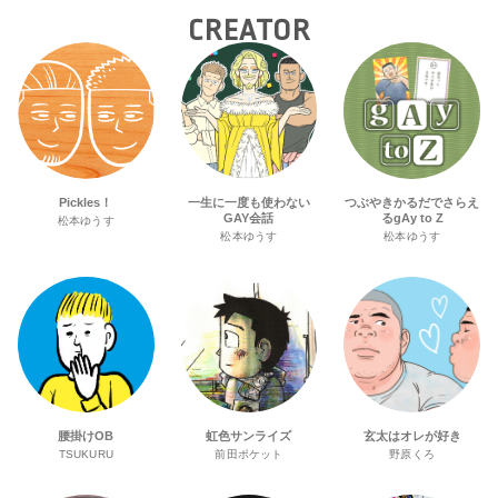
CREATOR
Pickles！
一生に一度も使わない
つぶやきかるだでさらえ
GAY会話
るgAy to Z
松本ゆうす
松本ゆうす
松本ゆうす
腰掛けOB
虹色サンライズ
玄太はオレが好き
TSUKURU
前田ポケット
野原くろ