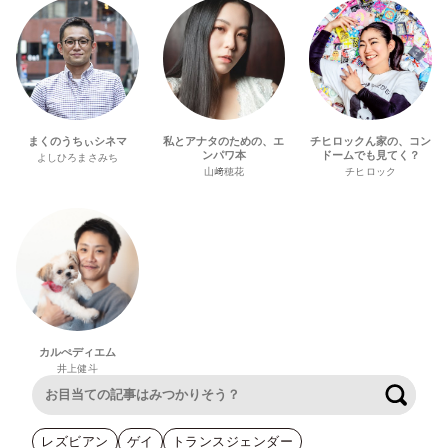
まくのうちぃシネマ
私とアナタのための、エ
チヒロックん家の、コン
ンパワ本
ドームでも見てく？
よしひろまさみち
山﨑穂花
チヒロック
カルぺディエム
井上健斗
検索
レズビアン
ゲイ
トランスジェンダー