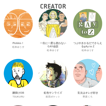
CREATOR
Pickles！
一生に一度も使わない
つぶやきかるだでさらえ
GAY会話
るgAy to Z
松本ゆうす
松本ゆうす
松本ゆうす
腰掛けOB
虹色サンライズ
玄太はオレが好き
TSUKURU
前田ポケット
野原くろ