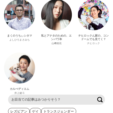
まくのうちぃシネマ
私とアナタのための、エ
チヒロックん家の、コン
ンパワ本
ドームでも見てく？
よしひろまさみち
山﨑穂花
チヒロック
カルぺディエム
井上健斗
検索
レズビアン
ゲイ
トランスジェンダー