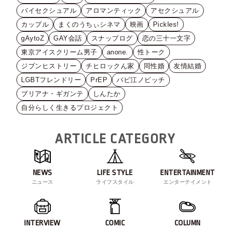
バイセクシュアル
アロマンティック
アセクシュアル
カップル
まくのうちぃシネマ
映画
Pickles!
gAytoZ
GAY会話
スナップログ
恋の三十一文字
東京アイスクリーム男子
anone.
性トーク
ジブンヒストリー
チヒロックん家
同性婚
友情結婚
LGBTフレンドリー
PrEP
バビ江ノビッチ
ブリアナ・ギガンテ
しんたか
自分らしく生きるプロジェクト
ARTICLE CATEGORY
NEWS
LIFE STYLE
ENTERTAINMENT
ニュース
ライフスタイル
エンターテイメント
INTERVIEW
COMIC
COLUMN