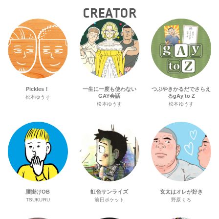
CREATOR
Pickles！
一生に一度も使わない
つぶやきかるだでさらえ
GAY会話
るgAy to Z
松本ゆうす
松本ゆうす
松本ゆうす
腰掛けOB
虹色サンライズ
玄太はオレが好き
TSUKURU
前田ポケット
野原くろ