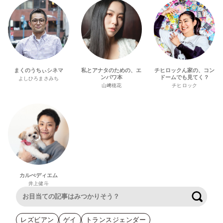
まくのうちぃシネマ
私とアナタのための、エ
チヒロックん家の、コン
ンパワ本
ドームでも見てく？
よしひろまさみち
山﨑穂花
チヒロック
カルぺディエム
井上健斗
検索
レズビアン
ゲイ
トランスジェンダー