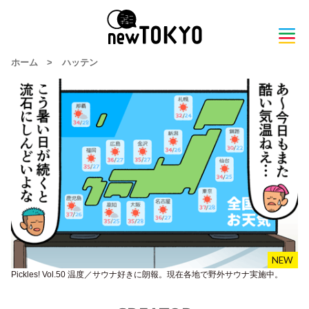
ホーム
>
ハッテン
Pickles! Vol.50 温度／サウナ好きに朗報。現在各地で野外サウナ実施中。