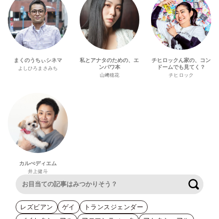
まくのうちぃシネマ
私とアナタのための、エ
チヒロックん家の、コン
ンパワ本
ドームでも見てく？
よしひろまさみち
山﨑穂花
チヒロック
カルぺディエム
井上健斗
検索
レズビアン
ゲイ
トランスジェンダー