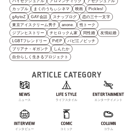
バイセクシュアル
アロマンティック
アセクシュアル
カップル
まくのうちぃシネマ
映画
Pickles!
gAytoZ
GAY会話
スナップログ
恋の三十一文字
東京アイスクリーム男子
anone.
性トーク
ジブンヒストリー
チヒロックん家
同性婚
友情結婚
LGBTフレンドリー
PrEP
バビ江ノビッチ
ブリアナ・ギガンテ
しんたか
自分らしく生きるプロジェクト
ARTICLE CATEGORY
NEWS
LIFE STYLE
ENTERTAINMENT
ニュース
ライフスタイル
エンターテイメント
INTERVIEW
COMIC
COLUMN
インタビュー
コミック
コラム