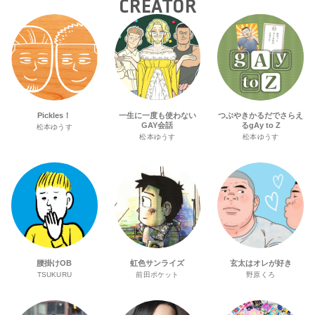
CREATOR
Pickles！
一生に一度も使わない
つぶやきかるだでさらえ
GAY会話
るgAy to Z
松本ゆうす
松本ゆうす
松本ゆうす
腰掛けOB
虹色サンライズ
玄太はオレが好き
TSUKURU
前田ポケット
野原くろ