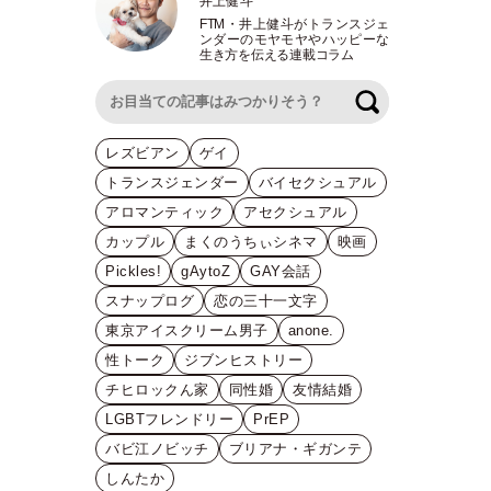
井上健斗
FTM
・
井上健斗がトランスジェ
ンダーのモヤモヤやハッピーな
生き方を伝える連載コラム
検索
レズビアン
ゲイ
トランスジェンダー
バイセクシュアル
アロマンティック
アセクシュアル
カップル
まくのうちぃシネマ
映画
Pickles!
gAytoZ
GAY会話
スナップログ
恋の三十一文字
東京アイスクリーム男子
anone.
性トーク
ジブンヒストリー
チヒロックん家
同性婚
友情結婚
LGBTフレンドリー
PrEP
バビ江ノビッチ
ブリアナ・ギガンテ
しんたか