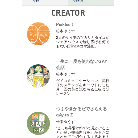
CREATOR
Pickles！
松本ゆうす
2人のゲイ友のツカサとダイゴが
シェアハウスで繰り広げる何で
もない日常の4コマ漫画。
一生に一度も使わないGAY
会話
松本ゆうす
ゲイコミュニケーション。流行
りのスラングをキーワドにした
月一回の英会話ならぬGAY会話
レッスン
つぶやきかるだでさらえる
gAy to Z
松本ゆうす
“こっち界隈”のSNSで見かけるこ
とが多い投稿内容を、かるたに
まとめてご紹介するあるある！