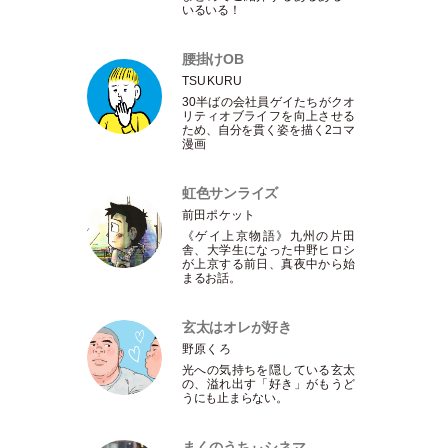
いるいる！
腰掛けOB
TSUKURU
30半ばの会社員ゲイたちがクオ
リティオブライフを向上させる
ため、自分を貫く姿を描く2コマ
漫画
虹色サンライズ
前田ポケット
《ゲイ上京物語》九州の片田
舎、大学生になった中野ヒロシ
が上京する前日、真夜中から始
まるお話。
玄太はオレが好き
野原くろ
光への気持ちを隠している玄太
の、溢れ出す
「
好き
」
がもうど
うにも止まらない。
まくのうちぃシネマ