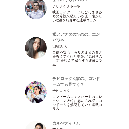
よしひろまさみち
映画ライター
・
よしひろまさみ
ちの今観て欲しい映画〜懐かし
い映画を紹介する連載コラム
私とアナタのための、エン
パワ本
山﨑穂花
自信や安心、ありのままの尊さ
を教えてくれた本を、“気付きの
一文”を添えて紹介する連載コラ
ム
チヒロックん家の、コンド
ームでも見てく？
チヒロック
コンドームエキスパートのコレ
クション＆特に思い入れ深いコ
ンドームを解説していく連載コ
ラム
カルぺディエム