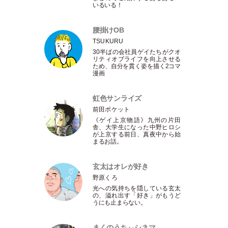
いるいる！
腰掛けOB
TSUKURU
30半ばの会社員ゲイたちがクオ
リティオブライフを向上させる
ため、自分を貫く姿を描く2コマ
漫画
虹色サンライズ
前田ポケット
《ゲイ上京物語》九州の片田
舎、大学生になった中野ヒロシ
が上京する前日、真夜中から始
まるお話。
玄太はオレが好き
野原くろ
光への気持ちを隠している玄太
の、溢れ出す
「
好き
」
がもうど
うにも止まらない。
まくのうちぃシネマ