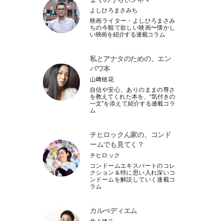
よしひろまさみち
映画ライター
・
よしひろまさみ
ちの今観て欲しい映画〜懐かし
い映画を紹介する連載コラム
私とアナタのための、エン
パワ本
山﨑穂花
自信や安心、ありのままの尊さ
を教えてくれた本を、“気付きの
一文”を添えて紹介する連載コラ
ム
チヒロックん家の、コンド
ームでも見てく？
チヒロック
コンドームエキスパートのコレ
クション＆特に思い入れ深いコ
ンドームを解説していく連載コ
ラム
カルぺディエム