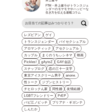
井上健斗
FTM
・
井上健斗がトランスジェ
ンダーのモヤモヤやハッピーな
生き方を伝える連載コラム
検索
レズビアン
ゲイ
トランスジェンダー
バイセクシュアル
アロマンティック
アセクシュアル
カップル
まくのうちぃシネマ
映画
Pickles!
gAytoZ
GAY会話
スナップログ
恋の三十一文字
東京アイスクリーム男子
anone.
性トーク
ジブンヒストリー
チヒロックん家
同性婚
友情結婚
LGBTフレンドリー
PrEP
バビ江ノビッチ
ブリアナ・ギガンテ
しんたか