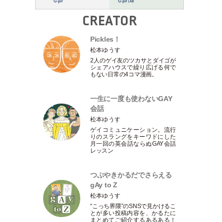
CREATOR
Pickles！
松本ゆうす
2人のゲイ友のツカサとダイゴが
シェアハウスで繰り広げる何で
もない日常の4コマ漫画。
一生に一度も使わないGAY
会話
松本ゆうす
ゲイコミュニケーション。流行
りのスラングをキーワドにした
月一回の英会話ならぬGAY会話
レッスン
つぶやきかるだでさらえる
gAy to Z
松本ゆうす
“こっち界隈”のSNSで見かけるこ
とが多い投稿内容を、かるたに
まとめてご紹介するあるある！