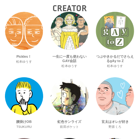
CREATOR
Pickles！
一生に一度も使わない
つぶやきかるだでさらえ
GAY会話
るgAy to Z
松本ゆうす
松本ゆうす
松本ゆうす
腰掛けOB
虹色サンライズ
玄太はオレが好き
TSUKURU
前田ポケット
野原くろ