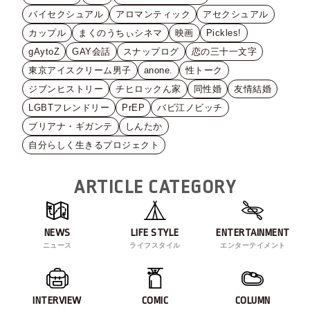
バイセクシュアル
アロマンティック
アセクシュアル
カップル
まくのうちぃシネマ
映画
Pickles!
gAytoZ
GAY会話
スナップログ
恋の三十一文字
東京アイスクリーム男子
anone.
性トーク
ジブンヒストリー
チヒロックん家
同性婚
友情結婚
LGBTフレンドリー
PrEP
バビ江ノビッチ
ブリアナ・ギガンテ
しんたか
自分らしく生きるプロジェクト
ARTICLE CATEGORY
NEWS
LIFE STYLE
ENTERTAINMENT
ニュース
ライフスタイル
エンターテイメント
INTERVIEW
COMIC
COLUMN