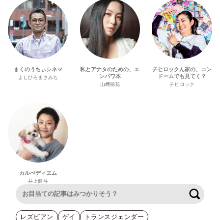
まくのうちぃシネマ
私とアナタのための、エ
チヒロックん家の、コン
ンパワ本
ドームでも見てく？
よしひろまさみち
山﨑穂花
チヒロック
カルぺディエム
井上健斗
検索
レズビアン
ゲイ
トランスジェンダー