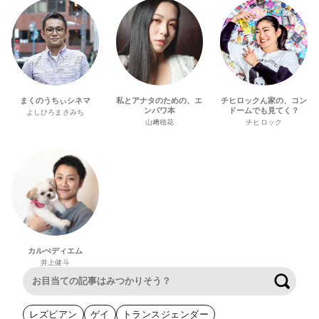
まくのうちぃシネマ
私とアナタのための、エ
チヒロックん家の、コン
ンパワ本
ドームでも見てく？
よしひろまさみち
山﨑穂花
チヒロック
カルぺディエム
井上健斗
検索
レズビアン
ゲイ
トランスジェンダー