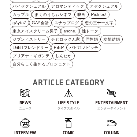
バイセクシュアル
アロマンティック
アセクシュアル
カップル
まくのうちぃシネマ
映画
Pickles!
gAytoZ
GAY会話
スナップログ
恋の三十一文字
東京アイスクリーム男子
anone.
性トーク
ジブンヒストリー
チヒロックん家
同性婚
友情結婚
LGBTフレンドリー
PrEP
バビ江ノビッチ
ブリアナ・ギガンテ
しんたか
自分らしく生きるプロジェクト
ARTICLE CATEGORY
NEWS
LIFE STYLE
ENTERTAINMENT
ニュース
ライフスタイル
エンターテイメント
INTERVIEW
COMIC
COLUMN