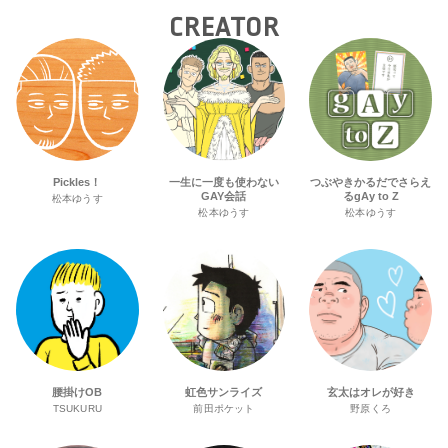
CREATOR
Pickles！
一生に一度も使わない
つぶやきかるだでさらえ
GAY会話
るgAy to Z
松本ゆうす
松本ゆうす
松本ゆうす
腰掛けOB
虹色サンライズ
玄太はオレが好き
TSUKURU
前田ポケット
野原くろ