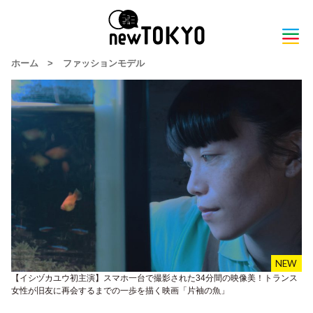
ホーム
>
ファッションモデル
【イシヅカユウ初主演】スマホ一台で撮影された34分間の映像美！トランス
女性が旧友に再会するまでの一歩を描く映画「片袖の魚」