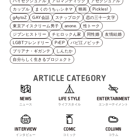
バイセクシュアル
アロマンティック
アセクシュアル
カップル
まくのうちぃシネマ
映画
Pickles!
gAytoZ
GAY会話
スナップログ
恋の三十一文字
東京アイスクリーム男子
anone.
性トーク
ジブンヒストリー
チヒロックん家
同性婚
友情結婚
LGBTフレンドリー
PrEP
バビ江ノビッチ
ブリアナ・ギガンテ
しんたか
自分らしく生きるプロジェクト
ARTICLE CATEGORY
NEWS
LIFE STYLE
ENTERTAINMENT
ニュース
ライフスタイル
エンターテイメント
INTERVIEW
COMIC
COLUMN
インタビュー
コミック
コラム