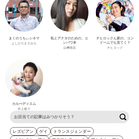
まくのうちぃシネマ
私とアナタのための、エ
チヒロックん家の、コン
ンパワ本
ドームでも見てく？
よしひろまさみち
山﨑穂花
チヒロック
カルぺディエム
井上健斗
検索
レズビアン
ゲイ
トランスジェンダー