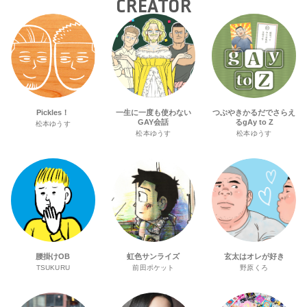
CREATOR
Pickles！
一生に一度も使わない
つぶやきかるだでさらえ
GAY会話
るgAy to Z
松本ゆうす
松本ゆうす
松本ゆうす
腰掛けOB
虹色サンライズ
玄太はオレが好き
TSUKURU
前田ポケット
野原くろ