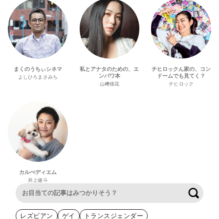
まくのうちぃシネマ
私とアナタのための、エ
チヒロックん家の、コン
ンパワ本
ドームでも見てく？
よしひろまさみち
山﨑穂花
チヒロック
カルぺディエム
井上健斗
検索
レズビアン
ゲイ
トランスジェンダー