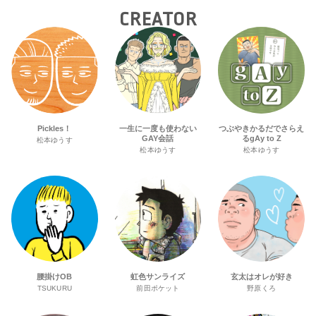
CREATOR
Pickles！
一生に一度も使わない
つぶやきかるだでさらえ
GAY会話
るgAy to Z
松本ゆうす
松本ゆうす
松本ゆうす
腰掛けOB
虹色サンライズ
玄太はオレが好き
TSUKURU
前田ポケット
野原くろ