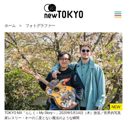
ホーム
>
フォトグラファー
TOKYO MX「らしく～My Story～」2020年5月14日（木）放送／世界的写真
家レスリー・キーの二度とない魔法のような瞬間