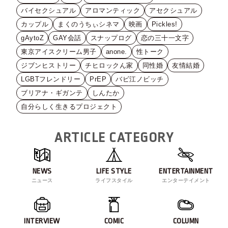
バイセクシュアル
アロマンティック
アセクシュアル
カップル
まくのうちぃシネマ
映画
Pickles!
gAytoZ
GAY会話
スナップログ
恋の三十一文字
東京アイスクリーム男子
anone.
性トーク
ジブンヒストリー
チヒロックん家
同性婚
友情結婚
LGBTフレンドリー
PrEP
バビ江ノビッチ
ブリアナ・ギガンテ
しんたか
自分らしく生きるプロジェクト
ARTICLE CATEGORY
NEWS
LIFE STYLE
ENTERTAINMENT
ニュース
ライフスタイル
エンターテイメント
INTERVIEW
COMIC
COLUMN