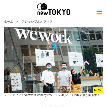
ホーム
>
フレキシブルオフィス
シェアオフィス“WeWork Iceberg”にて、LGBTQアートの展示会が開催中！