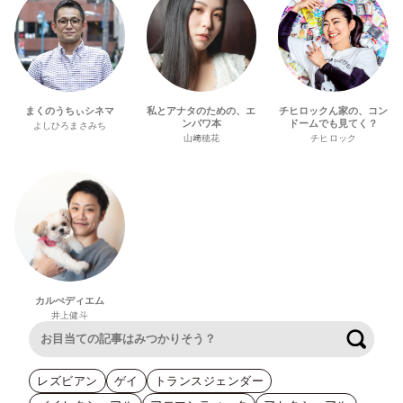
まくのうちぃシネマ
私とアナタのための、エ
チヒロックん家の、コン
ンパワ本
ドームでも見てく？
よしひろまさみち
山﨑穂花
チヒロック
カルぺディエム
井上健斗
検索
レズビアン
ゲイ
トランスジェンダー