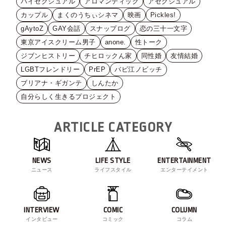
バイセクシュアル
アロマンティック
アセクシュアル
カップル
まくのうちぃシネマ
映画
Pickles!
gAytoZ
GAY会話
スナップログ
恋の三十一文字
東京アイスクリーム男子
anone.
性トーク
ジブンヒストリー
チヒロックん家
同性婚
友情結婚
LGBTフレンドリー
PrEP
バビ江ノビッチ
ブリアナ・ギガンテ
しんたか
自分らしく生きるプロジェクト
ARTICLE CATEGORY
NEWS
LIFE STYLE
ENTERTAINMENT
ニュース
ライフスタイル
エンターテイメント
INTERVIEW
COMIC
COLUMN
インタビュー
コミック
コラム