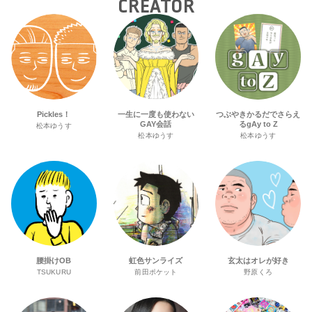
CREATOR
Pickles！
一生に一度も使わない
つぶやきかるだでさらえ
GAY会話
るgAy to Z
松本ゆうす
松本ゆうす
松本ゆうす
腰掛けOB
虹色サンライズ
玄太はオレが好き
TSUKURU
前田ポケット
野原くろ