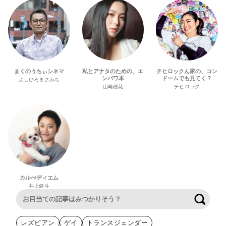
まくのうちぃシネマ
私とアナタのための、エ
チヒロックん家の、コン
ンパワ本
ドームでも見てく？
よしひろまさみち
山﨑穂花
チヒロック
カルぺディエム
井上健斗
検索
レズビアン
ゲイ
トランスジェンダー