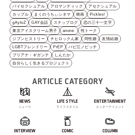
バイセクシュアル
アロマンティック
アセクシュアル
カップル
まくのうちぃシネマ
映画
Pickles!
gAytoZ
GAY会話
スナップログ
恋の三十一文字
東京アイスクリーム男子
anone.
性トーク
ジブンヒストリー
チヒロックん家
同性婚
友情結婚
LGBTフレンドリー
PrEP
バビ江ノビッチ
ブリアナ・ギガンテ
しんたか
自分らしく生きるプロジェクト
ARTICLE CATEGORY
NEWS
LIFE STYLE
ENTERTAINMENT
ニュース
ライフスタイル
エンターテイメント
INTERVIEW
COMIC
COLUMN