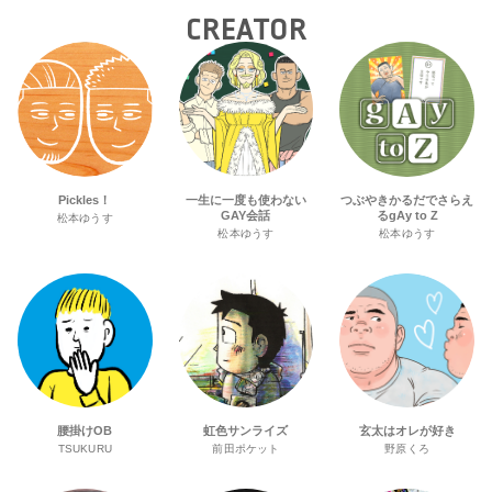
CREATOR
Pickles！
一生に一度も使わない
つぶやきかるだでさらえ
GAY会話
るgAy to Z
松本ゆうす
松本ゆうす
松本ゆうす
腰掛けOB
虹色サンライズ
玄太はオレが好き
TSUKURU
前田ポケット
野原くろ